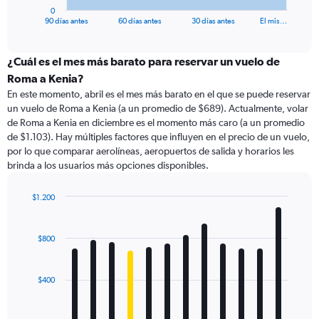
1
0
X
End
90 días antes
60 días antes
30 días antes
El mis…
of
axis
interactive
displaying
chart
categories.
¿Cuál es el mes más barato para reservar un vuelo de
Range:
Roma a Kenia?
91
En este momento, abril es el mes más barato en el que se puede reservar
categories.
un vuelo de Roma a Kenia (a un promedio de $689). Actualmente, volar
The
de Roma a Kenia en diciembre es el momento más caro (a un promedio
chart
de $1.103). Hay múltiples factores que influyen en el precio de un vuelo,
has
por lo que comparar aerolíneas, aeropuertos de salida y horarios les
1
brinda a los usuarios más opciones disponibles.
Y
axis
displaying
$1.200
values.
Bar
Chart
Range:
graphic.
chart
with
0
$800
12
to
bars.
2400.
$400
The
chart
has