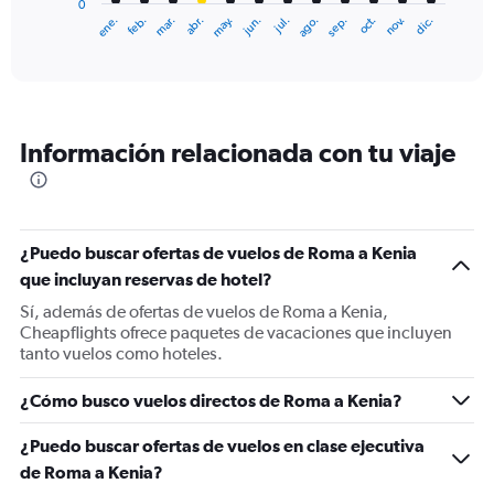
0
1
ene.
feb.
mar.
abr.
may.
jun.
jul.
ago.
sep.
oct.
nov.
dic.
X
End
of
axis
interactive
displaying
chart
categories.
Range:
12
Información relacionada con tu viaje
categories.
The
chart
has
1
¿Puedo buscar ofertas de vuelos de Roma a Kenia
Y
que incluyan reservas de hotel?
axis
displaying
Sí, además de ofertas de vuelos de Roma a Kenia,
values.
Cheapflights ofrece paquetes de vacaciones que incluyen
Range:
tanto vuelos como hoteles.
0
to
¿Cómo busco vuelos directos de Roma a Kenia?
1200.
¿Puedo buscar ofertas de vuelos en clase ejecutiva
de Roma a Kenia?