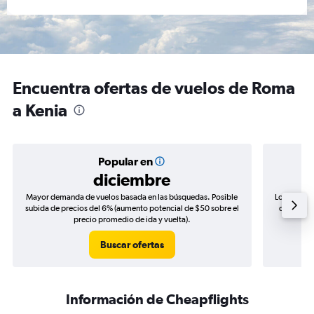
Encuentra ofertas de vuelos de Roma
a Kenia
Popular en
diciembre
Mayor demanda de vuelos basada en las búsquedas. Posible
Los precio
subida de precios del 6% (aumento potencial de $50 sobre el
de precios
precio promedio de ida y vuelta).
Buscar ofertas
Información de Cheapflights