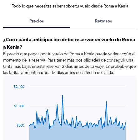
Todo lo que necesitas saber sobre tu vuelo desde Roma a Kenia
Precios
Retrasos
¿Con cuánta anticipación debo reservar un vuelo de Roma
a Kenia?
El precio que pagas por tu vuelo de Roma a Kenia puede variar según el
momento de la reserva. Para tener más posibilidades de conseguir una
tarifa más baja, intenta reservar 2 días antes de tu viaje. Es probable que
las tarifas aumenten unos 15 días antes de la fecha de salida.
$2.400
Chart
Chart
graphic.
with
91
$1.600
data
points.
The
$800
chart
has