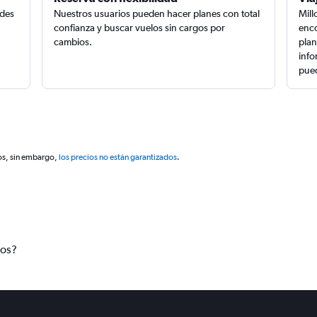
edes
Nuestros usuarios pueden hacer planes con total
Mill
confianza y buscar vuelos sin cargos por
enco
cambios.
plan
info
pued
os, sin embargo,
los precios no están garantizados
.
tos?