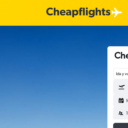
Che
Ida y v