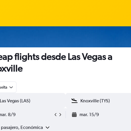
ap flights desde Las Vegas a
xville
uelta
mar. 8/9
mar. 15/9
1 pasajero, Económica