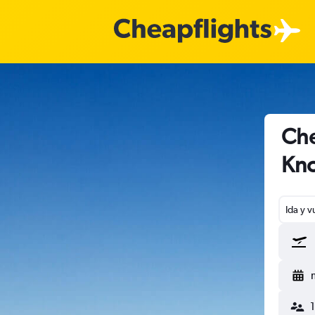
Che
Kno
Ida y v