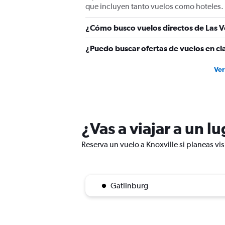
values.
que incluyen tanto vuelos como hoteles.
Range:
0
¿Cómo busco vuelos directos de Las V
to
600.
¿Puedo buscar ofertas de vuelos en cla
Ver
¿Vas a viajar a un l
Reserva un vuelo a Knoxville si planeas vis
Gatlinburg