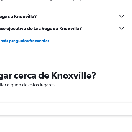
Range:
0
egas a Knoxville?
to
1.2.
se ejecutiva de Las Vegas a Knoxville?
 más preguntas frecuentes
ugar cerca de Knoxville?
itar alguno de estos lugares.