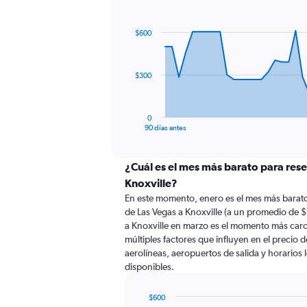
Chart
Chart
graphic.
with
91
$600
data
points.
The
$300
chart
has
1
0
X
End
90 días antes
of
axis
interactive
displaying
chart
categories.
¿Cuál es el mes más barato para rese
Range:
Knoxville?
91
En este momento, enero es el mes más barato
categories.
de Las Vegas a Knoxville (a un promedio de 
The
a Knoxville en marzo es el momento más car
chart
múltiples factores que influyen en el precio 
has
aerolíneas, aeropuertos de salida y horarios 
1
disponibles.
Y
axis
displaying
$600