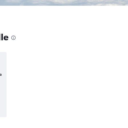
lle
a