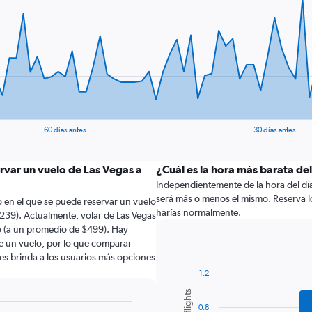
60 días antes
30 días antes
rvar un vuelo de Las Vegas a
¿Cuál es la hora más barata del
Independientemente de la hora del día a
será más o menos el mismo. Reserva l
 en el que se puede reservar un vuelo
harías normalmente.
$239). Actualmente, volar de Las Vegas
o (a un promedio de $499). Hay
de un vuelo, por lo que comparar
les brinda a los usuarios más opciones
1.2
Bar
Chart
graphic.
chart
0.8
with