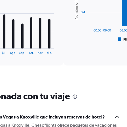
Number of flights
6
bars.
0.4
The
chart
has
00:00 - 06:00
06:00
1
Fl
X
End
of
axis
interactive
displaying
chart
jul.
ago.
sep.
oct.
nov.
dic.
categories.
Range:
6
categories.
The
chart
has
nada con tu viaje
1
Y
axis
displaying
Number
s Vegas a Knoxville que incluyan reservas de hotel?
of
egas a Knoxville, Cheapflights ofrece paquetes de vacaciones
flights.