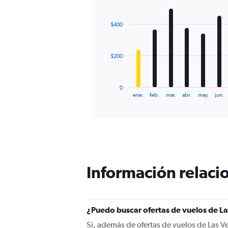
values.
Bar
Chart
Range:
graphic.
chart
with
0
$400
12
to
bars.
900.
The
$200
chart
has
1
0
X
End
ene.
feb.
mar.
abr.
may.
jun.
of
axis
interactive
displaying
chart
categories.
Range:
12
categories.
The
Información relacio
chart
has
1
Y
¿Puedo buscar ofertas de vuelos de La
axis
displaying
Sí, además de ofertas de vuelos de Las V