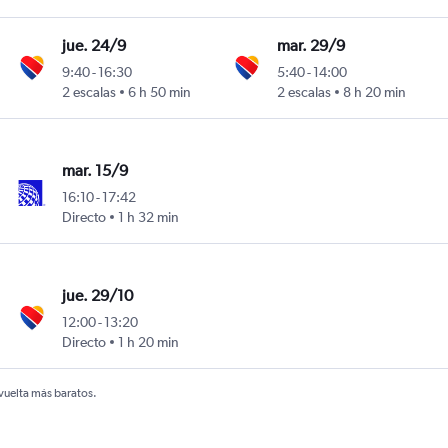
jue. 24/9
mar. 29/9
9:40
-
16:30
5:40
-
14:00
2 escalas
6 h 50 min
2 escalas
8 h 20 min
mar. 15/9
16:10
-
17:42
Directo
1 h 32 min
jue. 29/10
12:00
-
13:20
Directo
1 h 20 min
 vuelta más baratos.