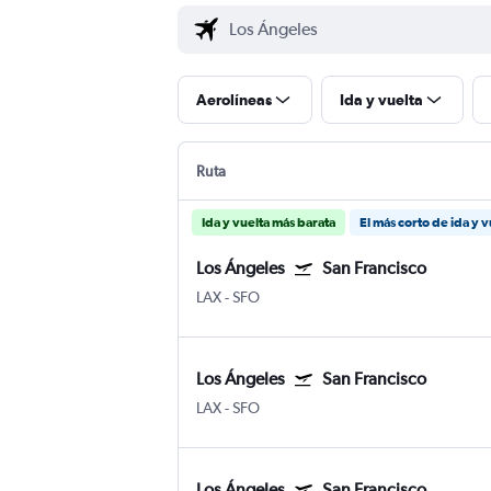
Aerolíneas
Ida y vuelta
Ruta
Ida y vuelta más barata
El más corto de ida y v
Los Ángeles
San Francisco
LAX
-
SFO
Los Ángeles
San Francisco
LAX
-
SFO
Los Ángeles
San Francisco