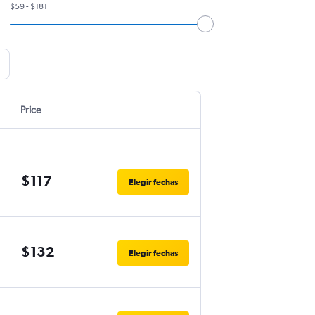
$59 - $181
Price
$117
Elegir fechas
$132
Elegir fechas