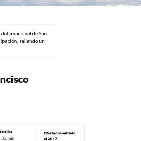
a Internacional de San
cipación, saliendo un
ancisco
irecto
jue. 10/9
Oferta encontrada
h 32 min
17:50
el 29/7