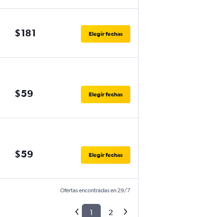
$181
Elegir fechas
$59
Elegir fechas
$59
Elegir fechas
Ofertas encontradas en 29/7
1
2