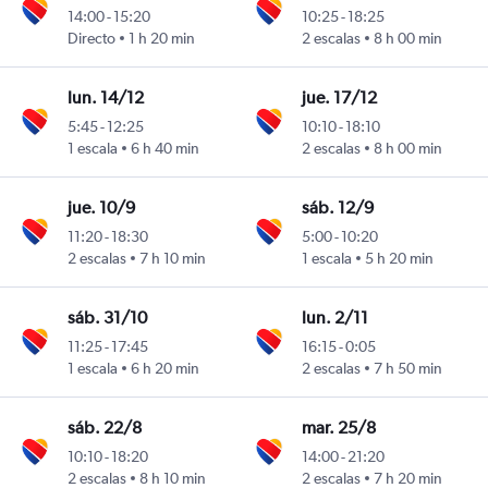
14:00
-
15:20
10:25
-
18:25
Directo
1 h 20 min
2 escalas
8 h 00 min
lun. 14/12
jue. 17/12
5:45
-
12:25
10:10
-
18:10
1 escala
6 h 40 min
2 escalas
8 h 00 min
jue. 10/9
sáb. 12/9
11:20
-
18:30
5:00
-
10:20
2 escalas
7 h 10 min
1 escala
5 h 20 min
sáb. 31/10
lun. 2/11
11:25
-
17:45
16:15
-
0:05
1 escala
6 h 20 min
2 escalas
7 h 50 min
sáb. 22/8
mar. 25/8
10:10
-
18:20
14:00
-
21:20
2 escalas
8 h 10 min
2 escalas
7 h 20 min