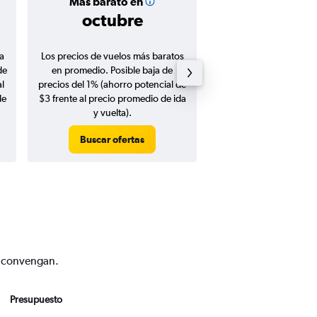
Más barato en
Precio prom
octubre
$192
a
Los precios de vuelos más baratos
Promedio de vuelos de 
de
en promedio. Posible baja de
en agosto 20
l
precios del 1% (ahorro potencial de
de
$3 frente al precio promedio de ida
y vuelta).
Buscar ofertas
Buscar ofert
te convengan.
Presupuesto