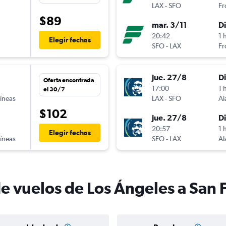
LAX
-
SFO
Fr
$89
mar. 3/11
D
20:42
1 
Elegir fechas
SFO
-
LAX
Fr
jue. 27/8
D
Oferta encontrada
17:00
1 
el 30/7
líneas
LAX
-
SFO
Al
$102
jue. 27/8
D
20:57
1 
Elegir fechas
líneas
SFO
-
LAX
Al
de vuelos de Los Ángeles a San 