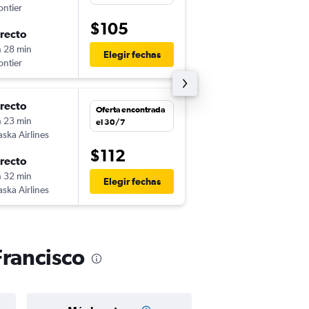
ontier
LAX
-
SFO
$105
irecto
lun. 14/9
h 28 min
15:00
Elegir fechas
ontier
SFO
-
LAX
irecto
jue. 10/9
Oferta encontrada
h 23 min
22:21
el 30/7
aska Airlines
LAX
-
SFO
$112
irecto
lun. 14/9
h 32 min
20:41
Elegir fechas
aska Airlines
SFO
-
LAX
Francisco