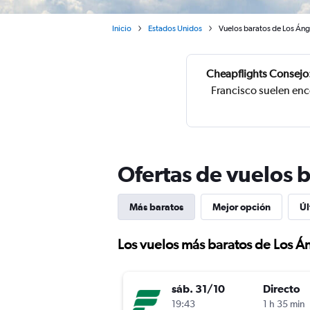
Inicio
Estados Unidos
Vuelos baratos de Los Ánge
Cheapflights Consejo
Francisco suelen enc
Ofertas de vuelos b
Más baratos
Mejor opción
Úl
Los vuelos más baratos de Los Á
sáb. 31/10
Directo
19:43
1 h 35 min