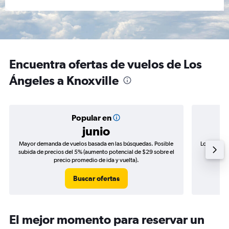
Encuentra ofertas de vuelos de Los
Ángeles a Knoxville
Popular en
junio
Mayor demanda de vuelos basada en las búsquedas. Posible
Los precio
subida de precios del 5% (aumento potencial de $29 sobre el
de precio
precio promedio de ida y vuelta).
Buscar ofertas
El mejor momento para reservar un