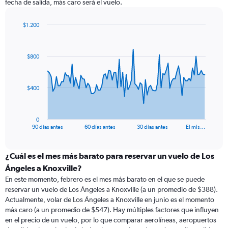
fecha de salida, más caro será el vuelo.
$1.200
Chart
Chart
graphic.
with
91
$800
data
points.
The
$400
chart
has
1
0
X
End
90 días antes
60 días antes
30 días antes
El mis…
of
axis
interactive
displaying
chart
categories.
¿Cuál es el mes más barato para reservar un vuelo de Los
Range:
Ángeles a Knoxville?
91
En este momento, febrero es el mes más barato en el que se puede
categories.
reservar un vuelo de Los Ángeles a Knoxville (a un promedio de $388).
The
Actualmente, volar de Los Ángeles a Knoxville en junio es el momento
chart
más caro (a un promedio de $547). Hay múltiples factores que influyen
has
en el precio de un vuelo, por lo que comparar aerolíneas, aeropuertos
1