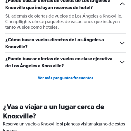
¿Puedo buscar ofertas de vuelos de Los Ángeles a
Y
Knoxville que incluyan reservas de hotel?
axis
displaying
Sí, además de ofertas de vuelos de Los Ángeles a Knoxville,
values.
Cheapflights ofrece paquetes de vacaciones que incluyen
Range:
tanto vuelos como hoteles.
0
to
¿Cómo busco vuelos directos de Los Ángeles a
600.
Knoxville?
¿Puedo buscar ofertas de vuelos en clase ejecutiva
de Los Ángeles a Knoxville?
Ver más preguntas frecuentes
¿Vas a viajar a un lugar cerca de
Knoxville?
Reserva un vuelo a Knoxville si planeas visitar alguno de estos
lugares.