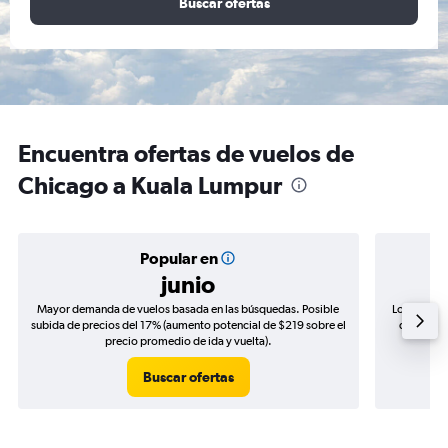
Buscar ofertas
Encuentra ofertas de vuelos de
Chicago a Kuala Lumpur
Popular en
junio
Mayor demanda de vuelos basada en las búsquedas. Posible
Los precio
subida de precios del 17% (aumento potencial de $219 sobre el
de precio
precio promedio de ida y vuelta).
Buscar ofertas