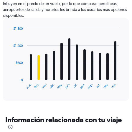
influyen en el precio de un vuelo, por lo que comparar aerolíneas,
1
aeropuertos de salida y horarios les brinda a los usuarios más opciones
Y
disponibles.
axis
displaying
values.
$1.800
Range:
Bar
Chart
0
graphic.
chart
with
to
$1.200
12
6000.
bars.
$600
The
chart
has
0
1
ene.
feb.
mar.
abr.
may.
jun.
jul.
ago.
sep.
oct.
nov.
dic.
X
End
of
axis
interactive
displaying
chart
categories.
Range:
12
Información relacionada con tu viaje
categories.
The
chart