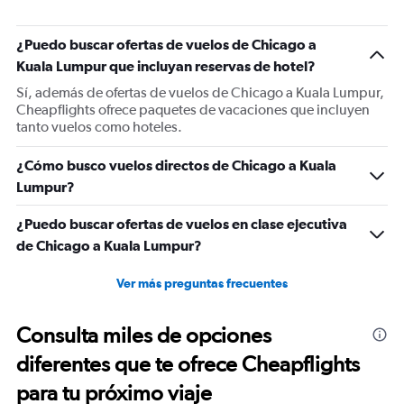
has
1
¿Puedo buscar ofertas de vuelos de Chicago a
Y
Kuala Lumpur que incluyan reservas de hotel?
axis
displaying
Sí, además de ofertas de vuelos de Chicago a Kuala Lumpur,
values.
Cheapflights ofrece paquetes de vacaciones que incluyen
Range:
tanto vuelos como hoteles.
0
to
¿Cómo busco vuelos directos de Chicago a Kuala
1800.
Lumpur?
¿Puedo buscar ofertas de vuelos en clase ejecutiva
de Chicago a Kuala Lumpur?
Ver más preguntas frecuentes
Consulta miles de opciones
diferentes que te ofrece Cheapflights
para tu próximo viaje