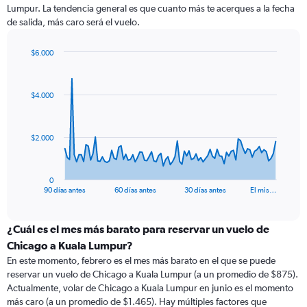
Lumpur. La tendencia general es que cuanto más te acerques a la fecha
de salida, más caro será el vuelo.
$6.000
Chart
Chart
graphic.
with
91
$4.000
data
points.
The
$2.000
chart
has
1
0
X
End
90 días antes
60 días antes
30 días antes
El mis…
of
axis
interactive
displaying
chart
categories.
¿Cuál es el mes más barato para reservar un vuelo de
Range:
Chicago a Kuala Lumpur?
91
En este momento, febrero es el mes más barato en el que se puede
categories.
reservar un vuelo de Chicago a Kuala Lumpur (a un promedio de $875).
The
Actualmente, volar de Chicago a Kuala Lumpur en junio es el momento
chart
más caro (a un promedio de $1.465). Hay múltiples factores que
has