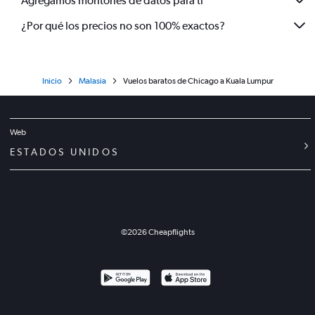
Agregamos montones de datos para ti
¿Por qué los precios no son 100% exactos?
Inicio
Malasia
Vuelos baratos de Chicago a Kuala Lumpur
Web
ESTADOS UNIDOS
©
2026
Cheapflights