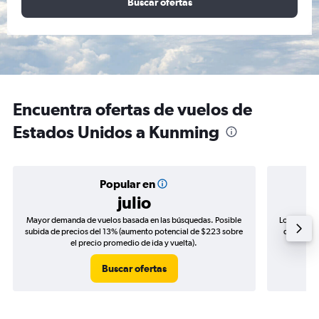
Buscar ofertas
Encuentra ofertas de vuelos de
Estados Unidos a Kunming
Popular en
julio
Mayor demanda de vuelos basada en las búsquedas. Posible
Los precio
subida de precios del 13% (aumento potencial de $223 sobre
de precios
el precio promedio de ida y vuelta).
Buscar ofertas