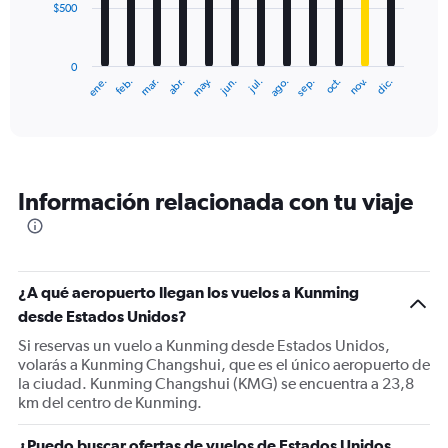
$500
The
chart
has
0
1
ene.
feb.
mar.
abr.
may.
jun.
jul.
ago.
sep.
oct.
nov.
dic.
X
End
of
axis
interactive
displaying
chart
categories.
Range:
12
Información relacionada con tu viaje
categories.
The
chart
has
1
¿A qué aeropuerto llegan los vuelos a Kunming
Y
desde Estados Unidos?
axis
displaying
Si reservas un vuelo a Kunming desde Estados Unidos,
values.
volarás a Kunming Changshui, que es el único aeropuerto de
Range:
la ciudad. Kunming Changshui (KMG) se encuentra a 23,8
0
km del centro de Kunming.
to
1500.
¿Puedo buscar ofertas de vuelos de Estados Unidos