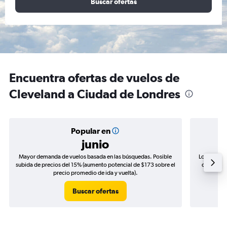
Buscar ofertas
Encuentra ofertas de vuelos de
Cleveland a Ciudad de Londres
Popular en
junio
Mayor demanda de vuelos basada en las búsquedas. Posible
Los precio
subida de precios del 15% (aumento potencial de $173 sobre el
de precios
precio promedio de ida y vuelta).
Buscar ofertas