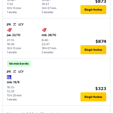
$873
7:55
19:57
10 h 15 min
14 h 57 min
Elegir fechas
1 escala
2 escalas
JFK
LCY
jue. 22/10
mié. 28/10
21:15
-
8:40
-
$874
18:30
22:47
16 h 15 min
18 h 07 min
Elegir fechas
1 escala
2 escalas
Ida más barata
JFK
LCY
mié. 19/8
16:15
-
$323
12:35
15 h 20 min
Elegir fechas
1 escala