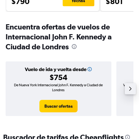
$790
$801
fechas
Encuentra ofertas de vuelos de
Internacional John F. Kennedy a
Ciudad de Londres
Vuelo de ida y vuelta desde
$754
De Nueva York Internacional John F. Kennedy a Ciudad de
Vuelo de 
Londres
Buscar ofertas
Buscador de tarifas de Cheapflights