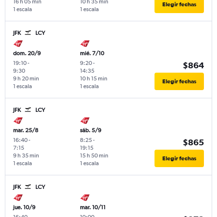
16 h 05 min
10 h 35 min
Elegir fechas
1 escala
1 escala
JFK
LCY
dom. 20/9
mié. 7/10
19:10
-
9:20
-
$864
9:30
14:35
9 h 20 min
10 h 15 min
Elegir fechas
1 escala
1 escala
JFK
LCY
mar. 25/8
sáb. 5/9
16:40
-
8:25
-
$865
7:15
19:15
9 h 35 min
15 h 50 min
Elegir fechas
1 escala
1 escala
JFK
LCY
jue. 10/9
mar. 10/11
16:40
-
10:00
-