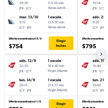
20:30
11 h 05 min
10:14
-
Varias aerolíneas
-
JFK
LCY
JFK
LCY
mar. 13/10
1 escala
sáb. 29
9:15
15 h 50 min
9:20
-
Varias aerolíneas
-
LCY
JFK
LCY
JFK
Oferta encontrada el 5/8
Oferta encontrada 
Elegir
$754
$795
fechas
sáb. 12/9
1 escala
sáb. 19/
22:35
16 h 40 min
16:40
-
Virgin Atlantic
-
JFK
LCY
JFK
LCY
lun. 14/9
1 escala
lun. 21/
20:15
21 h 17 min
10:00
-
Virgin Atlantic
-
LCY
JFK
LCY
JFK
Oferta encontrada el 1/8
Oferta encontrada 
Elegir