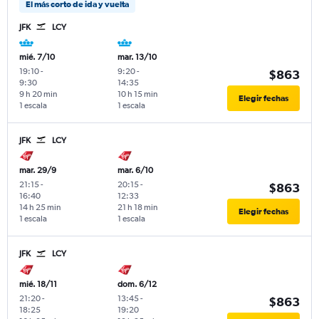
El más corto de ida y vuelta
JFK
LCY
mié. 7/10
mar. 13/10
19:10
-
9:20
-
$863
9:30
14:35
9 h 20 min
10 h 15 min
Elegir fechas
1 escala
1 escala
JFK
LCY
mar. 29/9
mar. 6/10
21:15
-
20:15
-
$863
16:40
12:33
14 h 25 min
21 h 18 min
Elegir fechas
1 escala
1 escala
JFK
LCY
mié. 18/11
dom. 6/12
21:20
-
13:45
-
$863
18:25
19:20