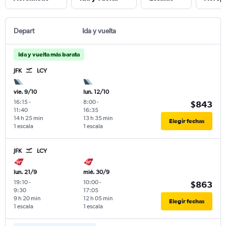
Depart
Ida y vuelta
Ida y vuelta más barata
JFK
LCY
vie. 9/10
lun. 12/10
16:15
-
8:00
-
$843
11:40
16:35
14 h 25 min
13 h 35 min
Elegir fechas
1 escala
1 escala
JFK
LCY
lun. 21/9
mié. 30/9
19:10
-
10:00
-
$863
9:30
17:05
9 h 20 min
12 h 05 min
Elegir fechas
1 escala
1 escala