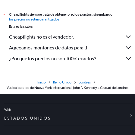
Cheapflights siempre trata de obtener precios exactos, sin embargo,
*
los precios no están garantizados
.
Esta es la razón:
Cheapflights no es el vendedor.
Agregamos montones de datos para ti
¿Por qué los precios no son 100% exactos?
Inicio
Reino Unido
Londres
Vuelos baratos de Nueva York Internacional John F. Kennedy a Ciudad de Londres
Web
ESTADOS UNIDOS