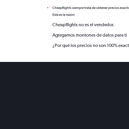
Cheapflights siempre trata de obtener precios exact
*
Esta es la razón:
Cheapflights no es el vendedor.
Agregamos montones de datos para ti
¿Por qué los precios no son 100% exac