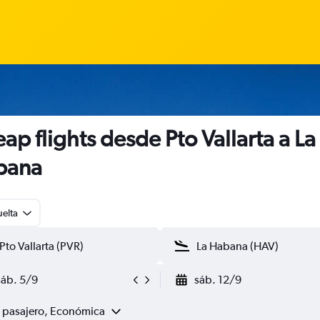
ap flights desde Pto Vallarta a La
bana
uelta
sáb. 5/9
sáb. 12/9
1 pasajero, Económica