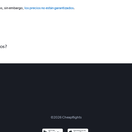
os, sin embargo,
los precios no están garantizados
.
tos?
©
2026
Cheapflights