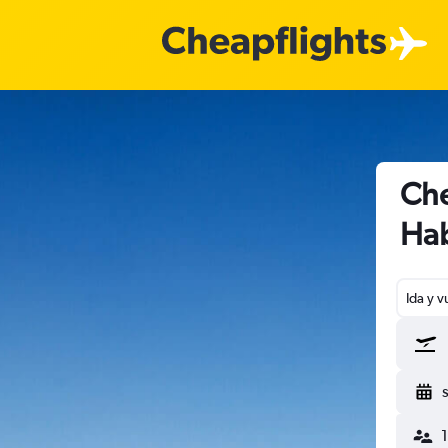
Che
Ha
Ida y v