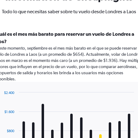
Todo lo que necesitas saber sobre tu vuelo desde Londres a Laos
uál es el mes más barato para reservar un vuelo de Londres a
os?
este momento, septiembre es el mes más barato en el que se puede reservar
lo de Londres a Laos (a un promedio de $654). Actualmente, volar de Londr
aos en marzo es el momento más caro (a un promedio de $1.936). Hay múlti
tores que influyen en el precio de un vuelo, por lo que comparar aerolíneas,
opuertos de salida y horarios les brinda a los usuarios más opciones
ponibles.
$2.400
Bar
Chart
graphic.
chart
with
$1.600
12
bars.
The
$800
chart