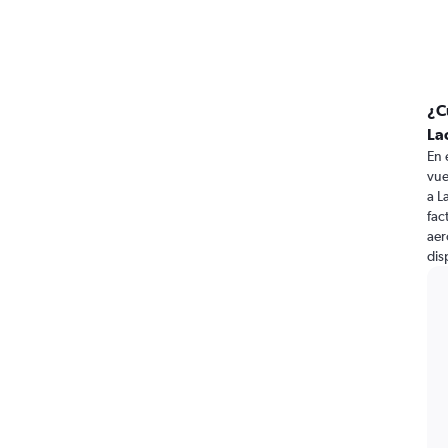
¿C
La
En 
vue
a L
fac
aer
dis