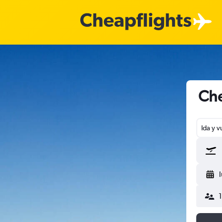
Che
Ida y v