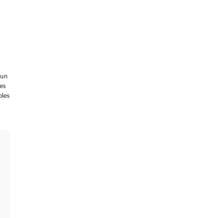
 un
es
ples