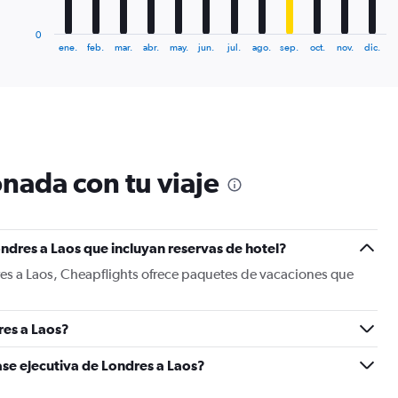
has
1
0
X
End
ene.
feb.
mar.
abr.
may.
jun.
jul.
ago.
sep.
oct.
nov.
dic.
of
axis
interactive
displaying
chart
categories.
Range:
12
categories.
The
nada con tu viaje
chart
has
1
Y
ndres a Laos que incluyan reservas de hotel?
axis
displaying
res a Laos, Cheapflights ofrece paquetes de vacaciones que
values.
Range:
0
res a Laos?
to
2400.
ase ejecutiva de Londres a Laos?