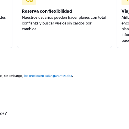
Reserva con flexibilidad
Via
edes
Nuestros usuarios pueden hacer planes con total
Mill
confianza y buscar vuelos sin cargos por
enco
cambios.
plan
info
pued
os, sin embargo,
los precios no están garantizados
.
tos?