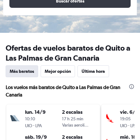
Buscar ofertas
Ofertas de vuelos baratos de Quito a
Las Palmas de Gran Canaria
Más baratos
Mejor opción
Última hora
Los vuelos más baratos de Quito a Las Palmas de Gran
Canaria
lun. 14/9
2 escalas
vie. 6/11
10:10
17 h 25 min
19:05
-
Varias aerolíneas
-
UIO
LPA
UIO
LPA
sáb. 19/9
2 escalas
mié. 18/