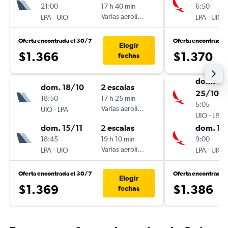
21:00
17 h 40 min
6:50
-
Varias aerolíneas
-
LPA
UIO
LPA
UIO
Oferta encontrada el 30/7
Oferta encontrada 
Elegir
$1.366
$1.370
fechas
dom.
dom. 18/10
2 escalas
25/10
18:50
17 h 25 min
5:05
-
Varias aerolíneas
UIO
LPA
-
UIO
LPA
dom. 15/11
2 escalas
dom. 15
18:45
19 h 10 min
9:00
-
Varias aerolíneas
-
LPA
UIO
LPA
UIO
Oferta encontrada el 30/7
Oferta encontrada 
Elegir
$1.369
$1.386
fechas