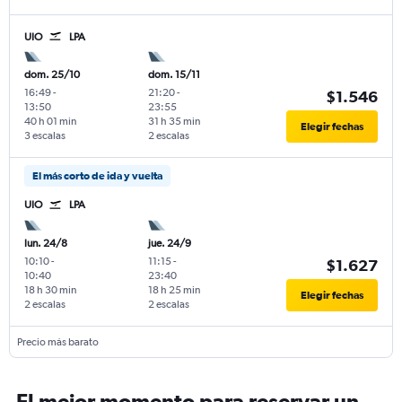
UIO
LPA
dom. 25/10
dom. 15/11
16:49
-
21:20
-
$1.546
13:50
23:55
40 h 01 min
31 h 35 min
Elegir fechas
3 escalas
2 escalas
El más corto de ida y vuelta
UIO
LPA
lun. 24/8
jue. 24/9
10:10
-
11:15
-
$1.627
10:40
23:40
18 h 30 min
18 h 25 min
Elegir fechas
2 escalas
2 escalas
Precio más barato
El mejor momento para reservar un