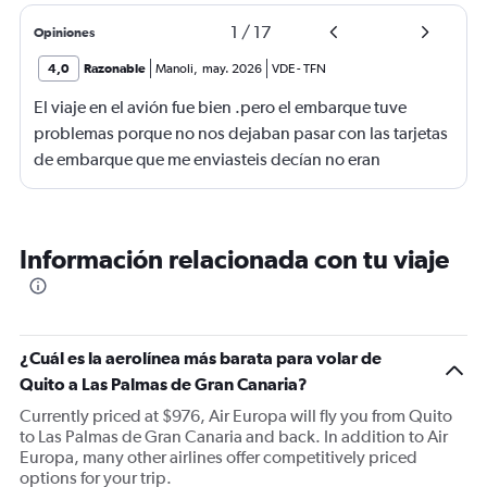
1
/
17
Opiniones
4,0
Razonable
Manoli
,
may. 2026
VDE
-
TFN
El viaje en el avión fue bien .pero el embarque tuve
problemas porque no nos dejaban pasar con las tarjetas
de embarque que me enviasteis decían no eran
completas nonponia vuelo y querían los billetes y yo no
los tenía casi perdemos el vuelo.suerte de una chica que
nos dejó pasar
Información relacionada con tu viaje
¿Cuál es la aerolínea más barata para volar de
Quito a Las Palmas de Gran Canaria?
Currently priced at $976, Air Europa will fly you from Quito
to Las Palmas de Gran Canaria and back. In addition to Air
Europa, many other airlines offer competitively priced
options for your trip.