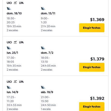
UIO
LPA
dom. 18/10
dom. 15/11
18:50
-
9:00
-
$1.369
20:25
1:20
19 h 35 min
21 h 20 min
Elegir fechas
2 escalas
2 escalas
UIO
LPA
lun. 25/1
dom. 7/2
17:30
-
18:05
-
$1.379
18:05
13:10
19 h 35 min
24 h 05 min
Elegir fechas
2 escalas
2 escalas
UIO
LPA
lun. 14/9
sáb. 19/9
17:25
-
21:00
-
$1.392
11:20
15:50
35 h 55 min
24 h 50 min
Elegir fechas
2 escalas
1 escala