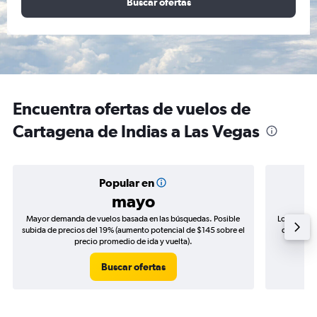
Buscar ofertas
Encuentra ofertas de vuelos de
Cartagena de Indias a Las Vegas
Popular en
mayo
Mayor demanda de vuelos basada en las búsquedas. Posible
Los precio
subida de precios del 19% (aumento potencial de $145 sobre el
de precios
precio promedio de ida y vuelta).
Buscar ofertas