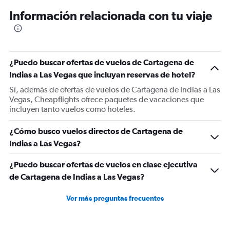
12
Información relacionada con tu viaje
categories.
The
chart
has
1
¿Puedo buscar ofertas de vuelos de Cartagena de
Y
Indias a Las Vegas que incluyan reservas de hotel?
axis
displaying
Sí, además de ofertas de vuelos de Cartagena de Indias a Las
values.
Vegas, Cheapflights ofrece paquetes de vacaciones que
Range:
incluyen tanto vuelos como hoteles.
0
to
¿Cómo busco vuelos directos de Cartagena de
1200.
Indias a Las Vegas?
¿Puedo buscar ofertas de vuelos en clase ejecutiva
de Cartagena de Indias a Las Vegas?
Ver más preguntas frecuentes