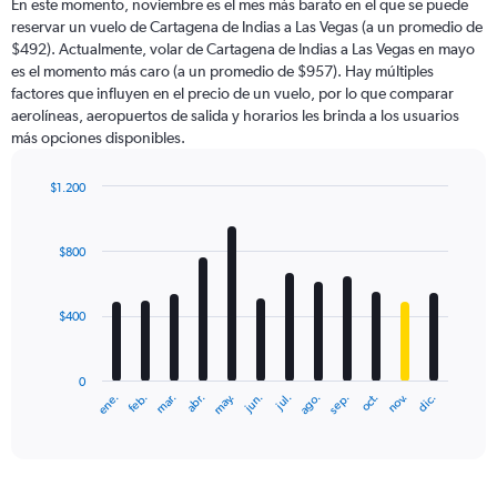
En este momento, noviembre es el mes más barato en el que se puede
reservar un vuelo de Cartagena de Indias a Las Vegas (a un promedio de
$492). Actualmente, volar de Cartagena de Indias a Las Vegas en mayo
es el momento más caro (a un promedio de $957). Hay múltiples
factores que influyen en el precio de un vuelo, por lo que comparar
aerolíneas, aeropuertos de salida y horarios les brinda a los usuarios
más opciones disponibles.
$1.200
Bar
Chart
graphic.
chart
with
$800
12
bars.
$400
The
chart
has
0
1
ene.
feb.
mar.
abr.
may.
jun.
jul.
ago.
sep.
oct.
nov.
dic.
X
End
of
axis
interactive
displaying
chart
categories.
Range: