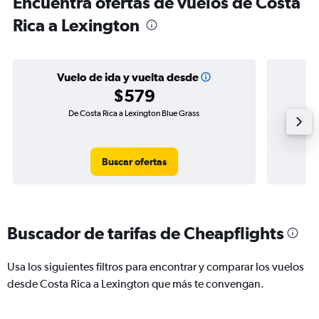
Encuentra ofertas de vuelos de Costa
Rica a Lexington
Vuelo de ida y vuelta desde
$579
De Costa Rica a Lexington Blue Grass
Vuelo
Buscar ofertas
Buscador de tarifas de Cheapflights
Usa los siguientes filtros para encontrar y comparar los vuelos
desde Costa Rica a Lexington que más te convengan.