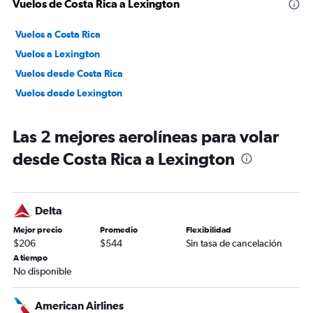
Vuelos de Costa Rica a Lexington
Vuelos a Costa Rica
Vuelos a Lexington
Vuelos desde Costa Rica
Vuelos desde Lexington
Las 2 mejores aerolíneas para volar
desde Costa Rica a Lexington
Delta
Mejor precio
Promedio
Flexibilidad
$206
$544
Sin tasa de cancelación
A tiempo
No disponible
American Airlines