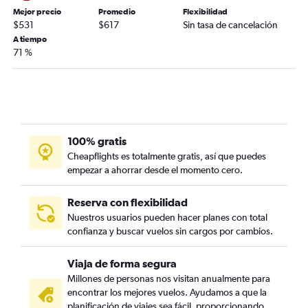
Mejor precio
Promedio
Flexibilidad
$531
$617
Sin tasa de cancelación
A tiempo
71 %
100% gratis
Cheapflights es totalmente gratis, así que puedes
empezar a ahorrar desde el momento cero.
Reserva con flexibilidad
Nuestros usuarios pueden hacer planes con total
confianza y buscar vuelos sin cargos por cambios.
Viaja de forma segura
Millones de personas nos visitan anualmente para
encontrar los mejores vuelos. Ayudamos a que la
planificación de viajes sea fácil, proporcionando