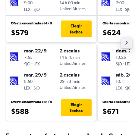
9:00
14 h 00 min
7:00
-
United Airlines
-
LEX
SJO
LEX
SJO
Oferta encontrada el 4/8
Oferta encontrada 
Elegir
$579
$624
fechas
mar. 22/9
2 escalas
dom. 20
7:55
14 h 10 min
13:25
-
United Airlines
-
SJO
LEX
SJO
LEX
mar. 29/9
2 escalas
sáb. 26
8:50
29 h 31 min
10:11
-
United Airlines
-
LEX
SJO
LEX
SJO
Oferta encontrada el 8/8
Oferta encontrada 
Elegir
$588
$671
fechas