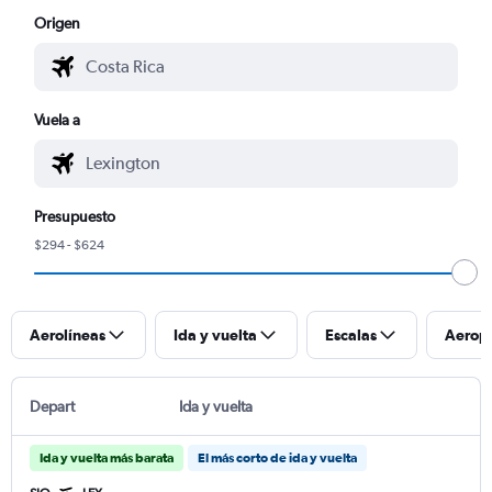
Origen
Vuela a
Presupuesto
$294 - $624
Aerolíneas
Ida y vuelta
Escalas
Aerop
Depart
Ida y vuelta
Ida y vuelta más barata
El más corto de ida y vuelta