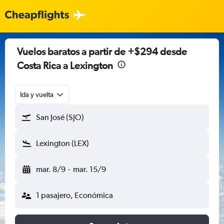
Vuelos baratos a partir de +$294 desde
Costa Rica a Lexington
Ida y vuelta
San José (SJO)
Lexington (LEX)
mar. 8/9
-
mar. 15/9
1 pasajero, Económica