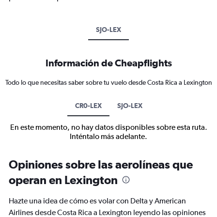
SJO-LEX
Información de Cheapflights
Todo lo que necesitas saber sobre tu vuelo desde Costa Rica a Lexington
CR0-LEX
SJO-LEX
En este momento, no hay datos disponibles sobre esta ruta.
Inténtalo más adelante.
Opiniones sobre las aerolíneas que
operan en Lexington
Hazte una idea de cómo es volar con Delta y American
Airlines desde Costa Rica a Lexington leyendo las opiniones