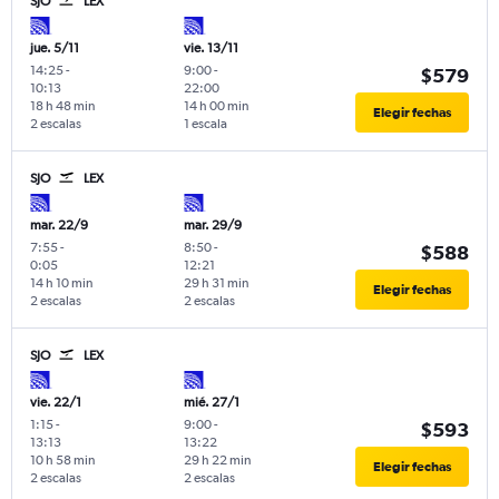
SJO
LEX
jue. 5/11
vie. 13/11
14:25
-
9:00
-
$579
10:13
22:00
18 h 48 min
14 h 00 min
Elegir fechas
2 escalas
1 escala
SJO
LEX
mar. 22/9
mar. 29/9
7:55
-
8:50
-
$588
0:05
12:21
14 h 10 min
29 h 31 min
Elegir fechas
2 escalas
2 escalas
SJO
LEX
vie. 22/1
mié. 27/1
1:15
-
9:00
-
$593
13:13
13:22
10 h 58 min
29 h 22 min
Elegir fechas
2 escalas
2 escalas