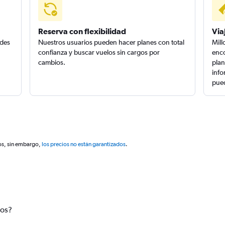
Reserva con flexibilidad
Via
edes
Nuestros usuarios pueden hacer planes con total
Mill
confianza y buscar vuelos sin cargos por
enco
cambios.
plan
info
pued
os, sin embargo,
los precios no están garantizados
.
tos?