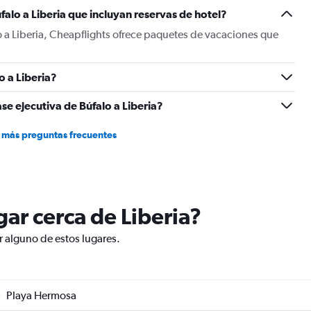
Y
alo a Liberia que incluyan reservas de hotel?
axis
displaying
o a Liberia, Cheapflights ofrece paquetes de vacaciones que
values.
Range:
0
 a Liberia?
to
1200.
se ejecutiva de Búfalo a Liberia?
 más preguntas frecuentes
ugar cerca de Liberia?
ar alguno de estos lugares.
Playa Hermosa