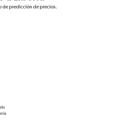
co de predicción de precios.
elo
eria