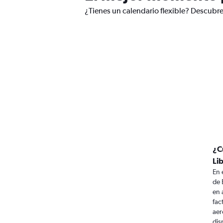
¿Tienes un calendario flexible? Descubre
¿C
Li
En 
de 
en 
fac
aer
dis