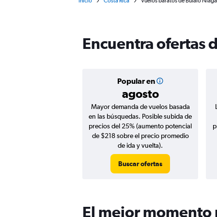
Inicio
Costa Rica
Vuelos baratos de Búfalo Niagar
Encuentra ofertas d
Popular en
agosto
Mayor demanda de vuelos basada
en las búsquedas. Posible subida de
precios del 25% (aumento potencial
p
de $218 sobre el precio promedio
de ida y vuelta).
Buscar ofertas
El mejor momento p