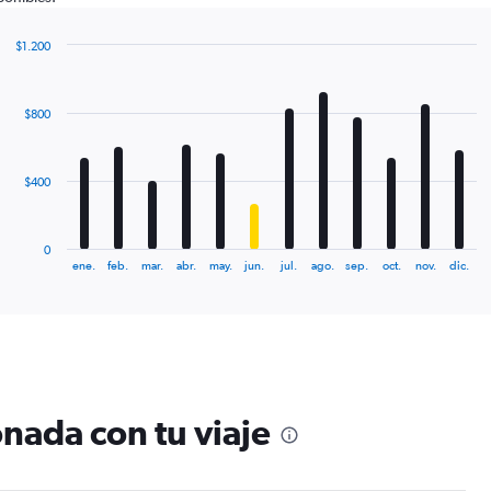
$1.200
Bar
Chart
graphic.
chart
with
$800
12
bars.
The
$400
chart
has
1
0
X
End
ene.
feb.
mar.
abr.
may.
jun.
jul.
ago.
sep.
oct.
nov.
dic.
of
axis
interactive
displaying
chart
categories.
Range:
12
categories.
The
nada con tu viaje
chart
has
1