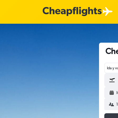
Che
Ida y v