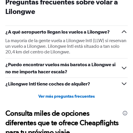
Preguntas frecuentes sobre volar a
14
categories.
Lilongwe
The
chart
has
1
¿A qué aeropuerto llegan los vuelos a Lilongwe?
Y
La mayoría de la gente vuela a Lilongwe Intl (LLW) si reservan
axis
un vuelo a Lilongwe. Lilongwe Intl está situado a tan solo
displaying
20,4 km del centro de Lilongwe.
values.
Range:
10
¿Puedo encontrar vuelos más baratos a Lilongwe si
to
no me importa hacer escala?
25.
¿Lilongwe Intl tiene coches de alquiler?
Ver más preguntas frecuentes
Consulta miles de opciones
diferentes que te ofrece Cheapflights
para tu próximo viaje