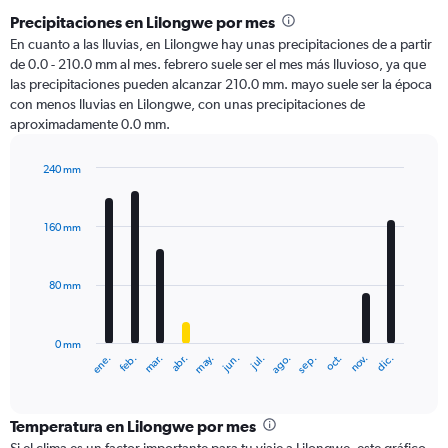
Precipitaciones en Lilongwe por mes
En cuanto a las lluvias, en Lilongwe hay unas precipitaciones de a partir
de 0.0 - 210.0 mm al mes. febrero suele ser el mes más lluvioso, ya que
las precipitaciones pueden alcanzar 210.0 mm. mayo suele ser la época
con menos lluvias en Lilongwe, con unas precipitaciones de
aproximadamente 0.0 mm.
240 mm
Bar
Chart
graphic.
chart
with
160 mm
12
bars.
80 mm
The
chart
has
0 mm
1
ene.
abr.
jul.
oct.
mar.
jun.
sep.
dic.
feb.
may.
ago.
nov.
X
End
of
axis
interactive
displaying
chart
categories.
Temperatura en Lilongwe por mes
Range: