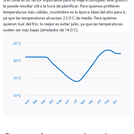
Si el clima es un factor importante para tu viaje a Lilongwe, este gráfico
12
te puede resultar útil a la hora de planificar. Para quienes prefieren
categories.
temperaturas más cálidas, noviembre es la época ideal del año para ir,
The
ya que las temperaturas alcanzan 23.0 C de media. Para quienes
chart
quieren huir del frío, lo mejor es evitar julio, ya que las temperaturas
has
suelen ser más bajas (alrededor de 14.0 C).
1
Y
axis
25 °C
Line
displaying
Chart
graphic.
chart
values.
with
Range:
20 °C
14
0
data
to
points.
240.
15 °C
The
chart
has
10 °C
mar.
jun.
sep.
dic.
ene.
abr.
jul.
oct.
feb.
may.
ago.
nov.
1
End
of
X
interactive
axis
chart
displaying
categories.
Range: