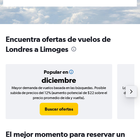
Encuentra ofertas de vuelos de
Londres a Limoges
Popular en
diciembre
Mayor demanda de vuelos basada en las búsquedas. Posible
Los precio
subida de precios del 12% (aumento potencial de $22 sobre el
de precios
precio promedio de ida y vuelta).
Buscar ofertas
El mejor momento para reservar un