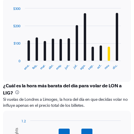
axis
displaying
$300
values.
Bar
Chart
Range:
graphic.
chart
with
0
$200
12
to
bars.
450.
$100
The
chart
has
0
1
ene.
feb.
mar.
abr.
may.
jun.
jul.
ago.
sep.
oct.
nov.
dic.
X
End
of
axis
interactive
displaying
chart
categories.
¿Cuál es la hora más barata del día para volar de LON a
Range:
LIG?
12
Si vuelas de Londres a Limoges, la hora del día en que decidas volar no
categories.
influye apenas en el precio total de los billetes.
The
chart
has
1.2
1
Bar
Chart
Y
graphic.
chart