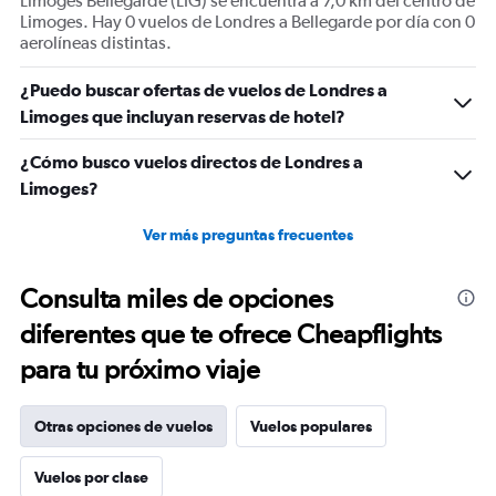
Limoges Bellegarde (LIG) se encuentra a 7,0 km del centro de
flights.
Limoges. Hay 0 vuelos de Londres a Bellegarde por día con 0
Range:
aerolíneas distintas.
0
to
¿Puedo buscar ofertas de vuelos de Londres a
1.2.
Limoges que incluyan reservas de hotel?
¿Cómo busco vuelos directos de Londres a
Limoges?
Ver más preguntas frecuentes
Consulta miles de opciones
diferentes que te ofrece Cheapflights
para tu próximo viaje
Otras opciones de vuelos
Vuelos populares
Vuelos por clase