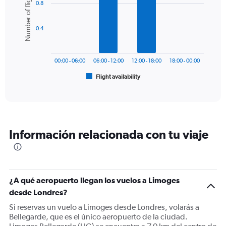
Number of flights
axis
0.8
with
6
displaying
bars.
values.
0.4
Range:
The
0
chart
to
has
300.
00:00 - 06:00
06:00 - 12:00
12:00 - 18:00
18:00 - 00:00
1
Flight availability
X
End
of
axis
interactive
displaying
chart
categories.
Range:
6
Información relacionada con tu viaje
categories.
The
chart
has
1
¿A qué aeropuerto llegan los vuelos a Limoges
Y
desde Londres?
axis
displaying
Si reservas un vuelo a Limoges desde Londres, volarás a
Number
Bellegarde, que es el único aeropuerto de la ciudad.
of