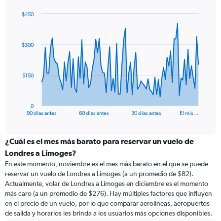
$450
Chart
Chart
graphic.
with
91
$300
data
points.
The
$150
chart
has
1
0
X
End
90 días antes
60 días antes
30 días antes
El mis…
of
axis
interactive
displaying
chart
categories.
¿Cuál es el mes más barato para reservar un vuelo de
Range:
Londres a Limoges?
91
En este momento, noviembre es el mes más barato en el que se puede
categories.
reservar un vuelo de Londres a Limoges (a un promedio de $82).
The
Actualmente, volar de Londres a Limoges en diciembre es el momento
chart
más caro (a un promedio de $276). Hay múltiples factores que influyen
has
en el precio de un vuelo, por lo que comparar aerolíneas, aeropuertos
1
de salida y horarios les brinda a los usuarios más opciones disponibles.
Y