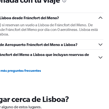
Y
axis
displaying
Number
 Lisboa desde Fráncfort del Meno?
of
S) si reservan un vuelo a Lisboa de Fráncfort del Meno. De
flights.
de Fráncfort del Meno por día con 0 aerolíneas. Lisboa está
Range:
isboa.
0
to
s de Aeropuerto Fráncfort del Meno a Lisboa?
75.
áncfort del Meno a Lisboa que incluyan reservas de
 más preguntas frecuentes
ugar cerca de Lisboa?
r alguno de estos lugares.