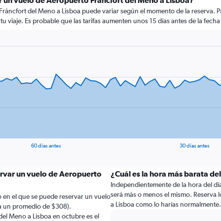
r un vuelo de Aeropuerto Fráncfort del Meno a Lisboa?
Fráncfort del Meno a Lisboa puede variar según el momento de la reserva. P
 tu viaje. Es probable que las tarifas aumenten unos 15 días antes de la fecha
60 días antes
30 días antes
ervar un vuelo de Aeropuerto
¿Cuál es la hora más barata del
Independientemente de la hora del día a
será más o menos el mismo. Reserva l
 en el que se puede reservar un vuelo
a Lisboa como lo harías normalmente.
(a un promedio de $308).
del Meno a Lisboa en octubre es el