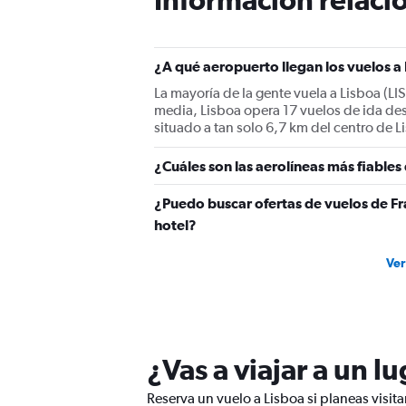
has
1
Y
¿A qué aeropuerto llegan los vuelos a
axis
displaying
La mayoría de la gente vuela a Lisboa (LI
values.
media, Lisboa opera 17 vuelos de ida des
Range:
situado a tan solo 6,7 km del centro de L
0
to
¿Cuáles son las aerolíneas más fiable
450.
¿Puedo buscar ofertas de vuelos de Fr
hotel?
Ver
¿Vas a viajar a un l
Reserva un vuelo a Lisboa si planeas visita