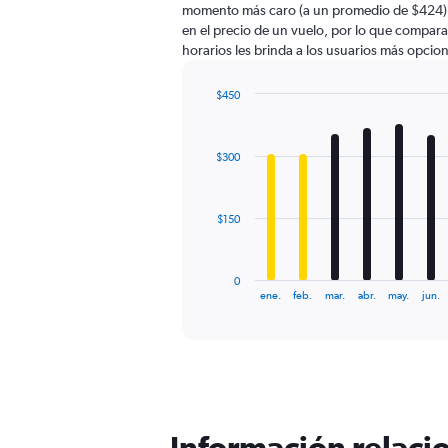
momento más caro (a un promedio de $424). 
has
en el precio de un vuelo, por lo que compara
1
horarios les brinda a los usuarios más opcio
Y
axis
displaying
$450
values.
Bar
Chart
Range:
graphic.
chart
with
0
$300
12
to
bars.
600.
The
$150
chart
has
1
0
X
End
ene.
feb.
mar.
abr.
may.
jun.
of
axis
interactive
displaying
chart
categories.
Range:
12
categories.
The
Información relacio
chart