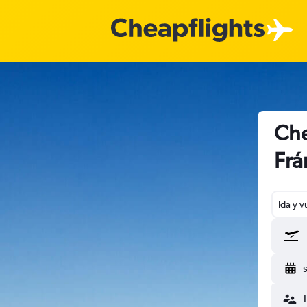
Che
Frá
Ida y v