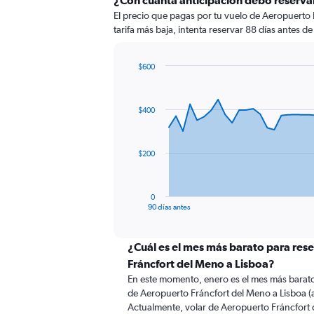
¿Con cuánta anticipación debo reserva
El precio que pagas por tu vuelo de Aeropuerto 
tarifa más baja, intenta reservar 88 días antes de
$600
Chart
Chart
graphic.
with
91
$400
data
points.
The
$200
chart
has
1
0
X
End
90 días antes
of
axis
interactive
displaying
chart
categories.
¿Cuál es el mes más barato para res
Range:
Fráncfort del Meno a Lisboa?
91
En este momento, enero es el mes más barato
categories.
de Aeropuerto Fráncfort del Meno a Lisboa 
The
Actualmente, volar de Aeropuerto Fráncfort 
chart