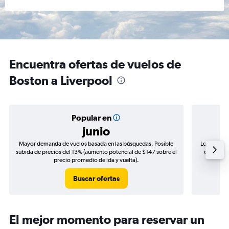
Encuentra ofertas de vuelos de
Boston a Liverpool
Popular en
junio
Mayor demanda de vuelos basada en las búsquedas. Posible
Los precio
subida de precios del 13% (aumento potencial de $147 sobre el
de precio
precio promedio de ida y vuelta).
Buscar ofertas
El mejor momento para reservar un