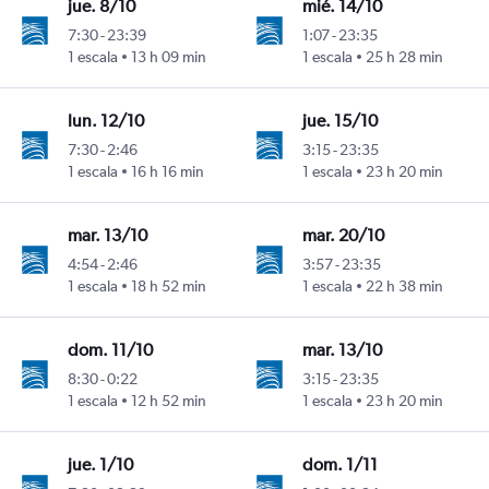
jue. 8/10
mié. 14/10
7:30
-
23:39
1:07
-
23:35
1 escala
13 h 09 min
1 escala
25 h 28 min
uro Merino Benítez
lun. 12/10
jue. 15/10
7:30
-
2:46
3:15
-
23:35
1 escala
16 h 16 min
1 escala
23 h 20 min
uro Merino Benítez
mar. 13/10
mar. 20/10
4:54
-
2:46
3:57
-
23:35
1 escala
18 h 52 min
1 escala
22 h 38 min
uro Merino Benítez
dom. 11/10
mar. 13/10
8:30
-
0:22
3:15
-
23:35
1 escala
12 h 52 min
1 escala
23 h 20 min
uro Merino Benítez
jue. 1/10
dom. 1/11