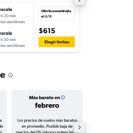
escala
jue. 22/10
Oferta encontrada
 h 20 min
12:05
el 3/8
rias aerolíneas
-
SAL
SCL
$615
escala
dom. 1/11
 h 50 min
7:25
Elegir fechas
rias aerolíneas
-
SCL
SAL
le
Más barato en
Precio prom
febrero
$620
a
Los precios de vuelos más baratos
Promedio de vuelos de 
de
en promedio. Posible baja de
en agosto 20
l
precios del 0% (ahorro potencial de