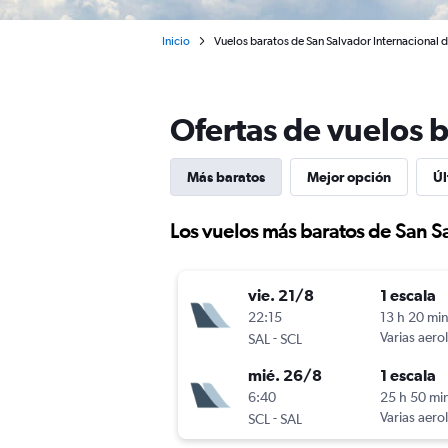
Inicio
Vuelos baratos de San Salvador Internacional d
Ofertas de vuelos b
Más baratos
Mejor opción
Úl
Los vuelos más baratos de San S
vie. 21/8
1 escala
22:15
13 h 20 mi
-
Varias aero
SAL
SCL
mié. 26/8
1 escala
6:40
25 h 50 mi
-
Varias aero
SCL
SAL