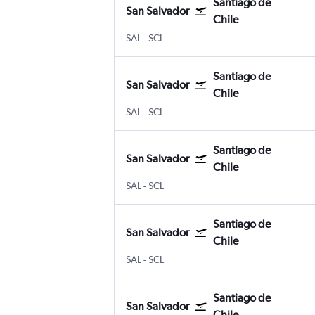
Santiago de
San Salvador
Chile
San Salvador Internacional de El Salvador
Santiago de Chile Internacional Art
SAL
-
SCL
Santiago de
San Salvador
Chile
San Salvador Internacional de El Salvador
Santiago de Chile Internacional Art
SAL
-
SCL
Santiago de
San Salvador
Chile
San Salvador Internacional de El Salvador
Santiago de Chile Internacional Art
SAL
-
SCL
Santiago de
San Salvador
Chile
San Salvador Internacional de El Salvador
Santiago de Chile Internacional Art
SAL
-
SCL
Santiago de
San Salvador
Chile