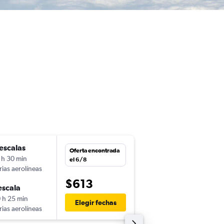
escalas
lun. 7/9
Oferta encontrada
 h 30 min
22:15
el 6/8
rias aerolíneas
-
SAL
SCL
$613
escala
jue. 17/9
 h 25 min
16:20
Elegir fechas
rias aerolíneas
-
SCL
SAL