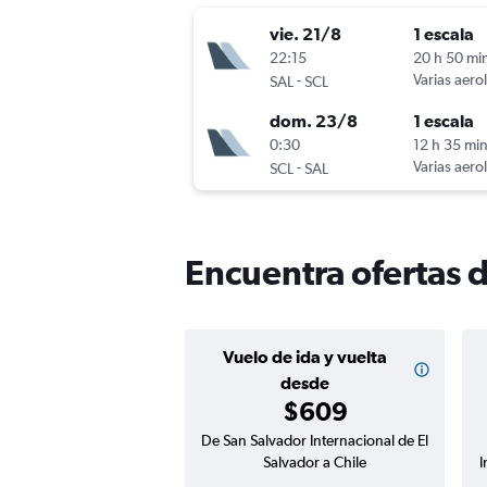
vie. 21/8
1 escala
22:15
20 h 50 mi
-
Varias aero
SAL
SCL
dom. 23/8
1 escala
0:30
12 h 35 mi
-
Varias aero
SCL
SAL
Encuentra ofertas d
Vuelo de ida y vuelta
desde
$609
De San Salvador Internacional de El
Salvador a Chile
I