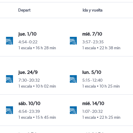
Depart
Ida y vuelta
jue. 1/10
mié. 7/10
4:54
-
0:22
3:57
-
23:35
1 escala
16 h 28 min
1 escala
22 h 38 min
uro Merino Benítez
jue. 24/9
lun. 5/10
7:30
-
20:32
5:15
-
12:40
1 escala
10 h 02 min
1 escala
10 h 25 min
uro Merino Benítez
sáb. 10/10
mié. 14/10
4:54
-
23:39
1:07
-
20:32
1 escala
15 h 45 min
1 escala
22 h 25 min
uro Merino Benítez