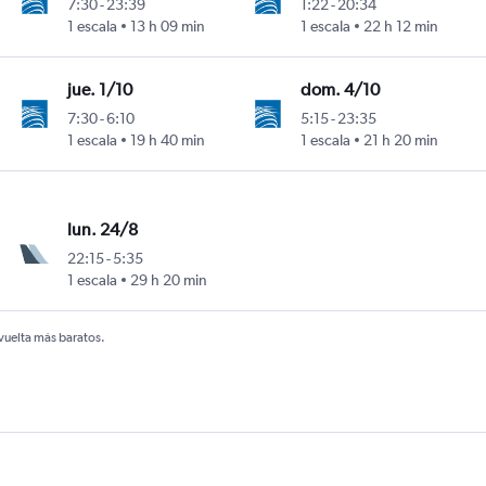
7:30
-
23:39
1:22
-
20:34
1 escala
13 h 09 min
1 escala
22 h 12 min
uro Merino Benítez
jue. 1/10
dom. 4/10
7:30
-
6:10
5:15
-
23:35
1 escala
19 h 40 min
1 escala
21 h 20 min
uro Merino Benítez
lun. 24/8
22:15
-
5:35
1 escala
29 h 20 min
uro Merino Benítez
 vuelta más baratos.