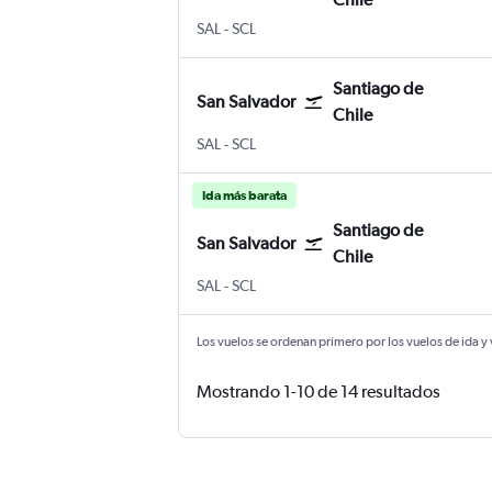
San Salvador Internacional de El Salvador
Santiago de Chile Internacional Art
SAL
-
SCL
Santiago de
San Salvador
Chile
San Salvador Internacional de El Salvador
Santiago de Chile Internacional Art
SAL
-
SCL
Ida más barata
Santiago de
San Salvador
Chile
San Salvador Internacional de El Salvador
Santiago de Chile Internacional Art
SAL
-
SCL
Los vuelos se ordenan primero por los vuelos de ida y
Mostrando 1-10 de 14 resultados