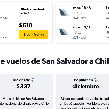
mar. 18/8
1 
Oferta encontrada
n
22:15
13
el 6/8
líneas
-
Va
SAL
SCL
$610
mar. 10/11
1 
n
16:25
16
Elegir fechas
líneas
-
Va
SCL
SAL
e vuelos de San Salvador a Chi
Ida desde
Popular en
$337
diciembre
Vuelo de ida de San Salvador
Mayor demanda de vuelos basad
nternacional de El Salvador a Chile
en las búsquedas. Posible subida 
precios del 1% (aumento potencia