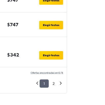
Elegir fechas
$747
Elegir fechas
$342
Elegir fechas
Ofertas encontradas en 6/8
1
2