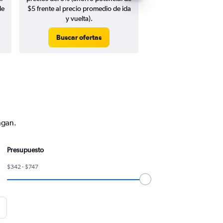
de
$5 frente al precio promedio de ida
y vuelta).
Buscar ofertas
Buscar ofert
ngan.
Presupuesto
$342 - $747