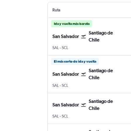
Ruta
Ida y vuelta más barata
Santiago de
San Salvador
Chile
San Salvador Internacional de El Salvador
Santiago de Chile Internacional Art
SAL
-
SCL
El más corto de ida y vuelta
Santiago de
San Salvador
Chile
San Salvador Internacional de El Salvador
Santiago de Chile Internacional Art
SAL
-
SCL
Santiago de
San Salvador
Chile
San Salvador Internacional de El Salvador
Santiago de Chile Internacional Art
SAL
-
SCL