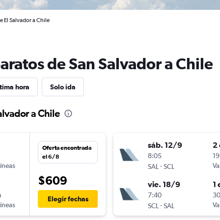
e El Salvador a Chile
aratos de San Salvador a Chile
tima hora
Solo ida
alvador a Chile
sáb. 12/9
2 
Oferta encontrada
n
8:05
19
el 6/8
líneas
-
Va
SAL
SCL
$609
vie. 18/9
1 
n
7:40
30
Elegir fechas
líneas
-
Va
SCL
SAL