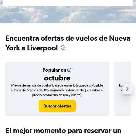
Encuentra ofertas de vuelos de Nueva
York a Liverpool
Popular en
octubre
Mayor demanda de vuelos basada en las búsquedas. Posible
Los precio
subida de precios del 8% (aumento potencial de $78 sobre el
de precio
precio promedio de ida y vuelta).
Buscar ofertas
El mejor momento para reservar un