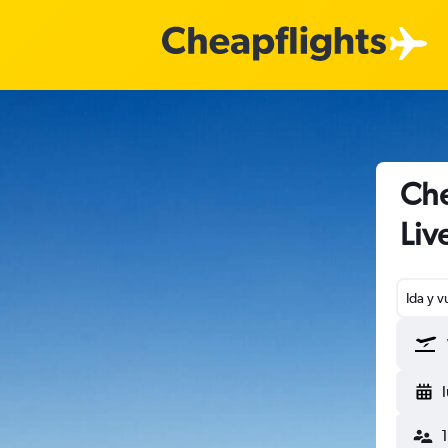
Che
Liv
Ida y v