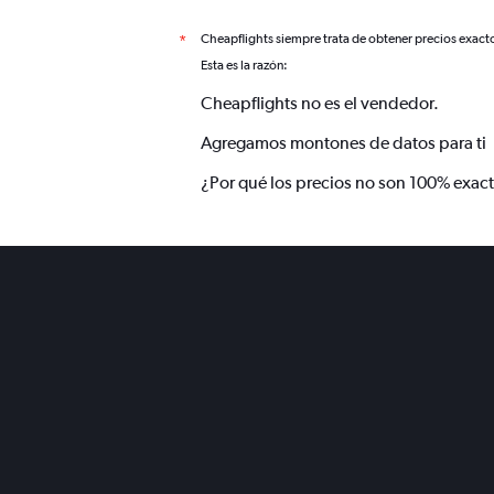
Cheapflights siempre trata de obtener precios exact
*
Esta es la razón:
Cheapflights no es el vendedor.
Agregamos montones de datos para ti
¿Por qué los precios no son 100% exac