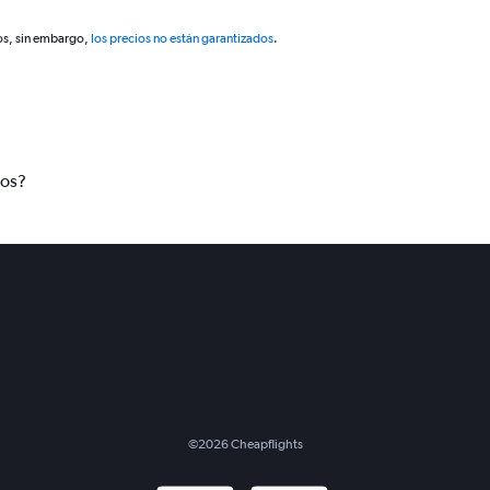
os, sin embargo,
los precios no están garantizados
.
tos?
©
2026
Cheapflights