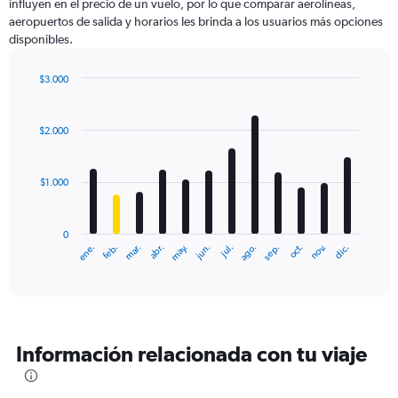
influyen en el precio de un vuelo, por lo que comparar aerolíneas,
aeropuertos de salida y horarios les brinda a los usuarios más opciones
disponibles.
$3.000
Bar
Chart
graphic.
chart
with
$2.000
12
bars.
$1.000
The
chart
has
0
1
ene.
feb.
mar.
abr.
may.
jun.
jul.
ago.
sep.
oct.
nov.
dic.
X
End
of
axis
interactive
displaying
chart
categories.
Range:
12
Información relacionada con tu viaje
categories.
The
chart