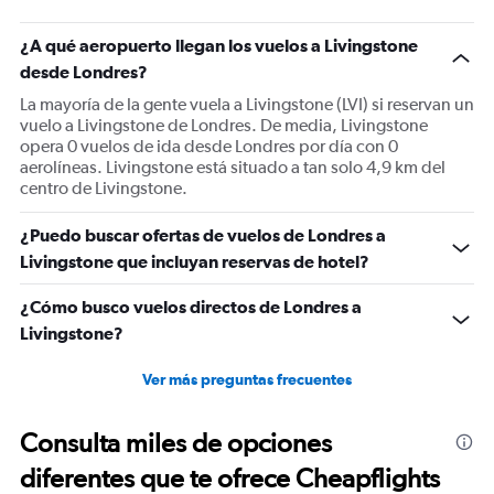
has
1
¿A qué aeropuerto llegan los vuelos a Livingstone
Y
desde Londres?
axis
displaying
La mayoría de la gente vuela a Livingstone (LVI) si reservan un
values.
vuelo a Livingstone de Londres. De media, Livingstone
Range:
opera 0 vuelos de ida desde Londres por día con 0
0
aerolíneas. Livingstone está situado a tan solo 4,9 km del
to
centro de Livingstone.
3000.
¿Puedo buscar ofertas de vuelos de Londres a
Livingstone que incluyan reservas de hotel?
¿Cómo busco vuelos directos de Londres a
Livingstone?
Ver más preguntas frecuentes
Consulta miles de opciones
diferentes que te ofrece Cheapflights