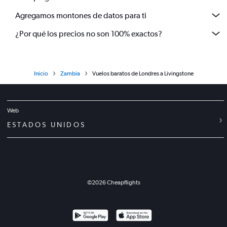
Agregamos montones de datos para ti
¿Por qué los precios no son 100% exactos?
Inicio
Zambia
Vuelos baratos de Londres a Livingstone
Web
ESTADOS UNIDOS
©
2026
Cheapflights