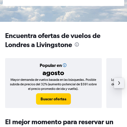
Encuentra ofertas de vuelos de
Londres a Livingstone
Popular en
agosto
Mayor demanda de vuelos basada en las búsquedas. Posible
Los precio
subida de precios del 32% (aumento potencial de $591 sobre
de precios 
el precio promedio de ida y vuelta).
Buscar ofertas
El mejor momento para reservar un