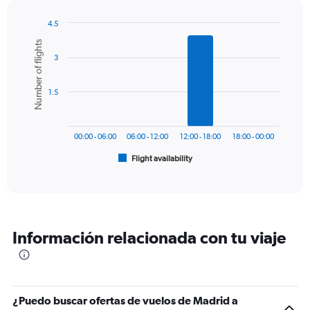
has
1
4.5
Y
Bar
Chart
Number of flights
graphic.
chart
axis
3
with
displaying
6
values.
bars.
Range:
1.5
0
The
to
chart
600.
has
00:00 - 06:00
06:00 - 12:00
12:00 - 18:00
18:00 - 00:00
1
Flight availability
X
End
of
axis
interactive
displaying
chart
categories.
Range:
6
Información relacionada con tu viaje
categories.
The
chart
has
1
¿Puedo buscar ofertas de vuelos de Madrid a
Y