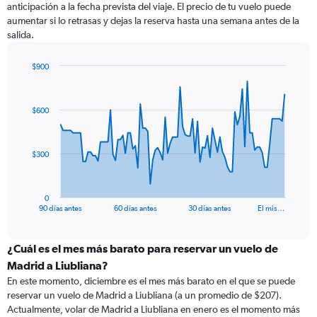
anticipación a la fecha prevista del viaje. El precio de tu vuelo puede
aumentar si lo retrasas y dejas la reserva hasta una semana antes de la
salida.
$900
Chart
Chart
graphic.
with
91
$600
data
points.
The
$300
chart
has
1
0
X
End
90 días antes
60 días antes
30 días antes
El mis…
of
axis
interactive
displaying
chart
categories.
¿Cuál es el mes más barato para reservar un vuelo de
Range:
Madrid a Liubliana?
91
En este momento, diciembre es el mes más barato en el que se puede
categories.
reservar un vuelo de Madrid a Liubliana (a un promedio de $207).
The
Actualmente, volar de Madrid a Liubliana en enero es el momento más
chart