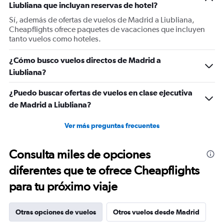
Liubliana que incluyan reservas de hotel?
axis
displaying
Sí, además de ofertas de vuelos de Madrid a Liubliana,
Number
Cheapflights ofrece paquetes de vacaciones que incluyen
of
tanto vuelos como hoteles.
flights.
Range:
¿Cómo busco vuelos directos de Madrid a
0
Liubliana?
to
4.5.
¿Puedo buscar ofertas de vuelos en clase ejecutiva
de Madrid a Liubliana?
Ver más preguntas frecuentes
Consulta miles de opciones
diferentes que te ofrece Cheapflights
para tu próximo viaje
Otras opciones de vuelos
Otros vuelos desde Madrid