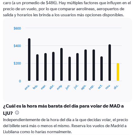
caro (a un promedio de $486). Hay múltiples factores que influyen en el
has
precio de un vuelo, por lo que comparar aerolíneas, aeropuertos de
1
salida y horarios les brinda a los usuarios más opciones disponibles.
Y
axis
displaying
$600
values.
Bar
Chart
Range:
graphic.
chart
with
0
$400
12
to
bars.
900.
$200
The
chart
has
0
1
ene.
abr.
jul.
oct.
mar.
jun.
sep.
dic.
feb.
may.
ago.
nov.
X
End
of
axis
interactive
displaying
chart
categories.
¿Cuál es la hora más barata del día para volar de MAD a
Range:
LJU?
12
Independientemente de la hora del día a la que decidas volar, el precio
categories.
del billete será más o menos el mismo. Reserva los vuelos de Madrid a
The
Liubliana como lo harías normalmente.
chart