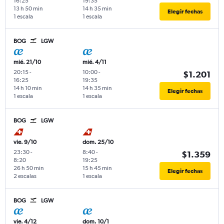
16:25
19:35
13 h 50 min
14 h 35 min
Elegir fechas
1 escala
1 escala
BOG
LGW
mié. 21/10
mié. 4/11
20:15
-
10:00
-
$1.201
16:25
19:35
14 h 10 min
14 h 35 min
Elegir fechas
1 escala
1 escala
BOG
LGW
vie. 9/10
dom. 25/10
23:30
-
8:40
-
$1.359
8:20
19:25
26 h 50 min
15 h 45 min
Elegir fechas
2 escalas
1 escala
BOG
LGW
vie. 4/12
dom. 10/1