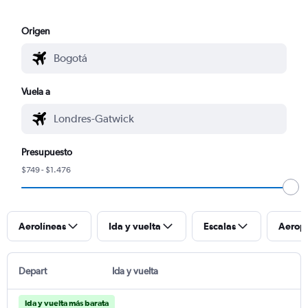
Origen
Vuela a
Presupuesto
$749 - $1.476
Aerolíneas
Ida y vuelta
Escalas
Aerop
Depart
Ida y vuelta
Ida y vuelta más barata