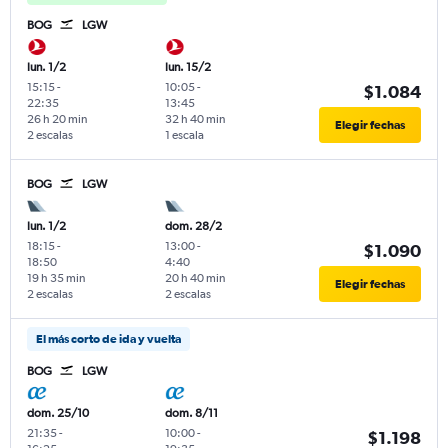
BOG
LGW
lun. 1/2
lun. 15/2
15:15
-
10:05
-
$1.084
22:35
13:45
26 h 20 min
32 h 40 min
Elegir fechas
2 escalas
1 escala
BOG
LGW
lun. 1/2
dom. 28/2
18:15
-
13:00
-
$1.090
18:50
4:40
19 h 35 min
20 h 40 min
Elegir fechas
2 escalas
2 escalas
El más corto de ida y vuelta
BOG
LGW
dom. 25/10
dom. 8/11
21:35
-
10:00
-
$1.198