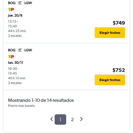
BOG
LGW
jue. 20/8
13:15
-
$749
15:40
44 h 25 min
Elegir fechas
2 escalas
BOG
LGW
lun. 30/11
18:30
-
$752
15:45
40 h 15 min
Elegir fechas
2 escalas
Mostrando 1-10 de 14 resultados
Precio más barato
1
2