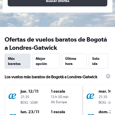
Buscar ofertas
Ofertas de vuelos baratos de Bogotá
a Londres-Gatwick
Más
Mejor
Última
Solo
baratos
opción
hora
ida
Los vuelos más baratos de Bogotá a Londres-Gatwick
jue. 12/11
1 escala
mar. 10/
21:35
13 h 50 min
21:35
-
Air Europa
-
BOG
LGW
BOG
LG
lun. 23/11
1 escala
dom. 22