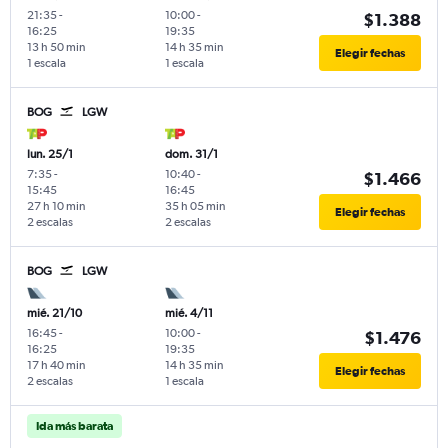
21:35
-
10:00
-
$1.388
16:25
19:35
13 h 50 min
14 h 35 min
Elegir fechas
1 escala
1 escala
BOG
LGW
lun. 25/1
dom. 31/1
7:35
-
10:40
-
$1.466
15:45
16:45
27 h 10 min
35 h 05 min
Elegir fechas
2 escalas
2 escalas
BOG
LGW
mié. 21/10
mié. 4/11
16:45
-
10:00
-
$1.476
16:25
19:35
17 h 40 min
14 h 35 min
Elegir fechas
2 escalas
1 escala
Ida más barata