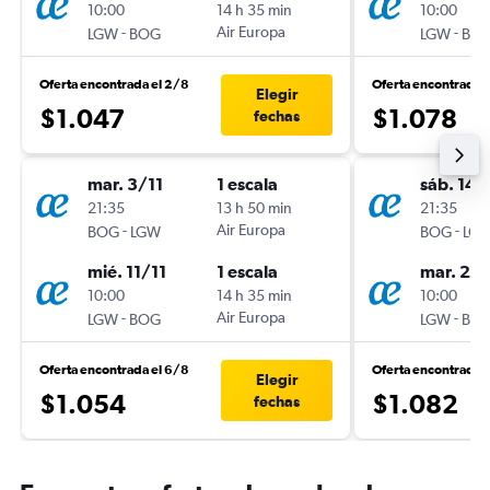
10:00
14 h 35 min
10:00
-
Air Europa
-
LGW
BOG
LGW
BO
Oferta encontrada el 2/8
Oferta encontrada 
Elegir
$1.047
$1.078
fechas
mar. 3/11
1 escala
sáb. 14/
21:35
13 h 50 min
21:35
-
Air Europa
-
BOG
LGW
BOG
LG
mié. 11/11
1 escala
mar. 26/
10:00
14 h 35 min
10:00
-
Air Europa
-
LGW
BOG
LGW
BO
Oferta encontrada el 6/8
Oferta encontrada 
Elegir
$1.054
$1.082
fechas