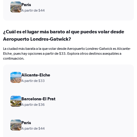
París
A partir de $44
¿Cuál es el lugar más barato al que puedes volar desde
Aeropuerto Londres-Gatwick?
La ciudad más barata a la que volar desde Aeropuerto Londres-Gatwick es Alicante-
Elche, pues hay opciones a partir de $33. Explora otros destinos asequibles a
continuación.
Alicante-Elche
A partir de $33
Barcelona-El Prat
A partir de $36
París
A partir de $44