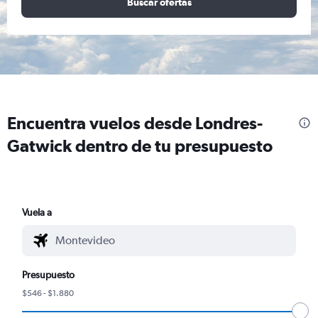
Buscar ofertas
Encuentra vuelos desde Londres-
Gatwick dentro de tu presupuesto
Vuela a
Presupuesto
$546 - $1.880