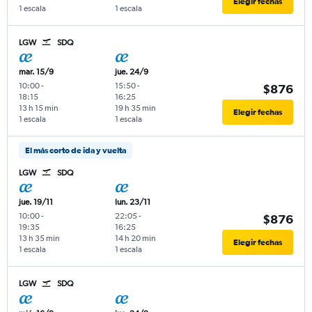
Elegir fechas
1 escala
1 escala
LGW
SDQ
mar. 15/9
jue. 24/9
10:00
-
15:50
-
$876
18:15
16:25
13 h 15 min
19 h 35 min
Elegir fechas
1 escala
1 escala
El más corto de ida y vuelta
LGW
SDQ
jue. 19/11
lun. 23/11
10:00
-
22:05
-
$876
19:35
16:25
13 h 35 min
14 h 20 min
Elegir fechas
1 escala
1 escala
LGW
SDQ