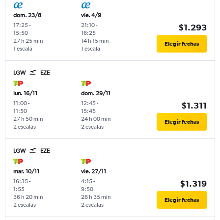
dom. 23/8
vie. 4/9
17:25
-
21:10
-
$1.293
15:50
16:25
27 h 25 min
14 h 15 min
Elegir fechas
1 escala
1 escala
LGW
EZE
lun. 16/11
dom. 29/11
11:00
-
12:45
-
$1.311
11:50
15:45
27 h 50 min
24 h 00 min
Elegir fechas
2 escalas
2 escalas
LGW
EZE
mar. 10/11
vie. 27/11
16:35
-
4:15
-
$1.319
1:55
9:50
36 h 20 min
26 h 35 min
Elegir fechas
2 escalas
2 escalas