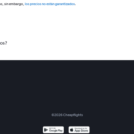
os, sin embargo,
los precios no están garantizados
.
tos?
©
2026
Cheapflights