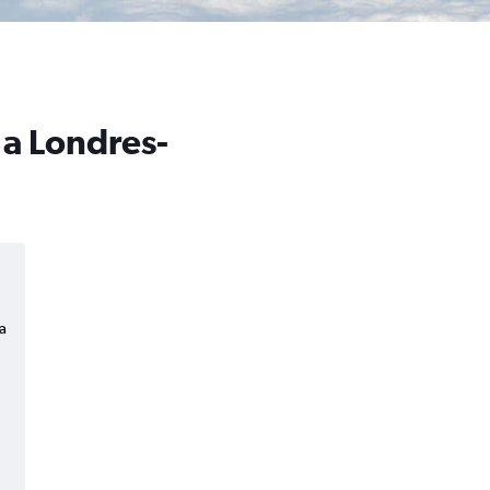
 a Londres-
a