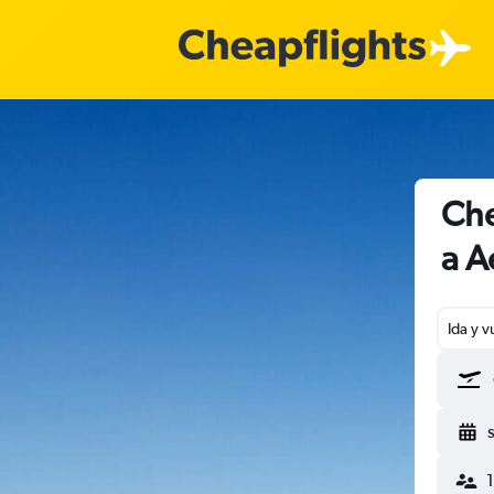
Che
a A
Ida y v