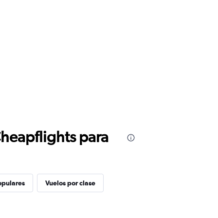
Cheapflights para
opulares
Vuelos por clase