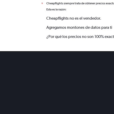
Cheapflights siempre trata de obtener precios exact
*
Esta es la razón:
Cheapflights no es el vendedor.
Agregamos montones de datos para ti
¿Por qué los precios no son 100% exac