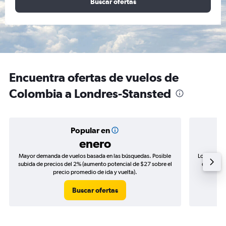
Buscar ofertas
Encuentra ofertas de vuelos de
Colombia a Londres-Stansted
Popular en
enero
Mayor demanda de vuelos basada en las búsquedas. Posible
Los precio
subida de precios del 2% (aumento potencial de $27 sobre el
de precio
precio promedio de ida y vuelta).
Buscar ofertas