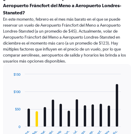
Range:
Aeropuerto Fráncfort del Meno a Aeropuerto Londres-
91
Stansted?
categories.
En este momento, febrero es el mes más barato en el que se puede
The
reservar un vuelo de Aeropuerto Fráncfort del Meno a Aeropuerto
chart
Londres-Stansted (a un promedio de $45). Actualmente, volar de
has
Aeropuerto Fráncfort del Meno a Aeropuerto Londres-Stansted en
1
Y
diciembre es el momento más caro (a un promedio de $123). Hay
axis
múltiples factores que influyen en el precio de un vuelo, por lo que
displaying
comparar aerolíneas, aeropuertos de salida y horarios les brinda a los
values.
usuarios más opciones disponibles.
Range:
0
$150
to
Bar
Chart
240.
graphic.
chart
with
$100
12
bars.
$50
The
chart
has
0
1
ene.
feb.
mar.
abr.
may.
jun.
jul.
ago.
sep.
oct.
nov.
dic.
X
End