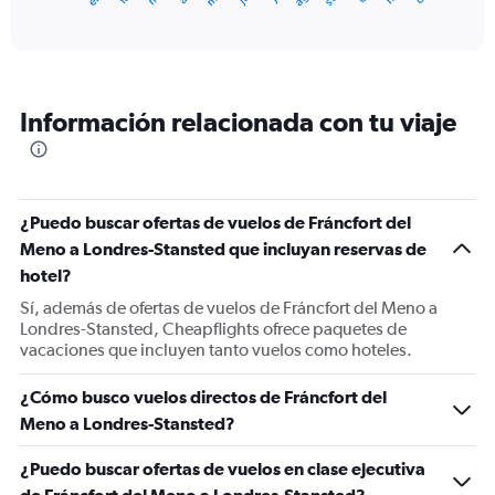
of
axis
interactive
displaying
chart
categories.
Range:
12
Información relacionada con tu viaje
categories.
The
chart
has
1
¿Puedo buscar ofertas de vuelos de Fráncfort del
Y
Meno a Londres-Stansted que incluyan reservas de
axis
displaying
hotel?
values.
Sí, además de ofertas de vuelos de Fráncfort del Meno a
Range:
Londres-Stansted, Cheapflights ofrece paquetes de
0
vacaciones que incluyen tanto vuelos como hoteles.
to
150.
¿Cómo busco vuelos directos de Fráncfort del
Meno a Londres-Stansted?
¿Puedo buscar ofertas de vuelos en clase ejecutiva