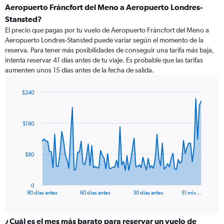
Aeropuerto Fráncfort del Meno a Aeropuerto Londres-
Stansted?
El precio que pagas por tu vuelo de Aeropuerto Fráncfort del Meno a
Aeropuerto Londres-Stansted puede variar según el momento de la
reserva. Para tener más posibilidades de conseguir una tarifa más baja,
intenta reservar 41 días antes de tu viaje. Es probable que las tarifas
aumenten unos 15 días antes de la fecha de salida.
$240
Chart
Chart
graphic.
with
91
$160
data
points.
The
$80
chart
has
1
0
X
End
90 días antes
60 días antes
30 días antes
El mis…
of
axis
interactive
displaying
chart
categories.
¿Cuál es el mes más barato para reservar un vuelo de