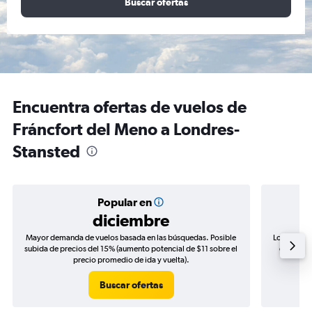
Buscar ofertas
Encuentra ofertas de vuelos de
Fráncfort del Meno a Londres-
Stansted
Popular en
diciembre
Mayor demanda de vuelos basada en las búsquedas. Posible
Los precio
subida de precios del 15% (aumento potencial de $11 sobre el
de precio
precio promedio de ida y vuelta).
Buscar ofertas