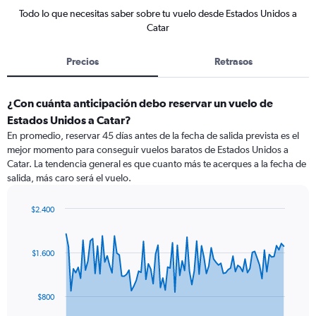
Todo lo que necesitas saber sobre tu vuelo desde Estados Unidos a
Catar
Precios
Retrasos
¿Con cuánta anticipación debo reservar un vuelo de
Estados Unidos a Catar?
En promedio, reservar 45 días antes de la fecha de salida prevista es el
mejor momento para conseguir vuelos baratos de Estados Unidos a
Catar. La tendencia general es que cuanto más te acerques a la fecha de
salida, más caro será el vuelo.
$2.400
Chart
Chart
graphic.
with
91
$1.600
data
points.
The
$800
chart