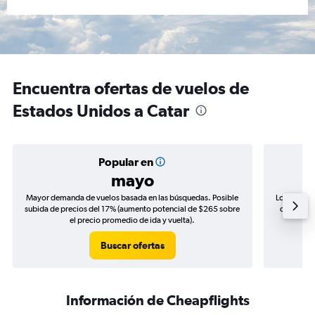
Encuentra ofertas de vuelos de
Estados Unidos a Catar
Popular en
mayo
Mayor demanda de vuelos basada en las búsquedas. Posible
Los precio
subida de precios del 17% (aumento potencial de $265 sobre
de precios
el precio promedio de ida y vuelta).
Buscar ofertas
Información de Cheapflights