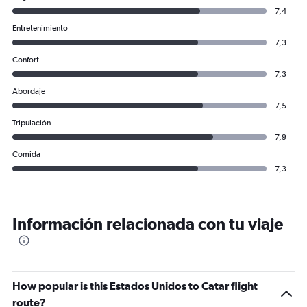
7,4
Entretenimiento
7,3
Confort
7,3
Abordaje
7,5
Tripulación
7,9
Comida
7,3
Información relacionada con tu viaje
How popular is this Estados Unidos to Catar flight
route?