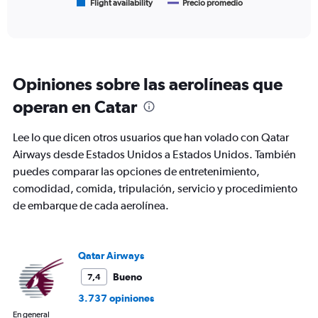
1
Flight availability
Precio promedio
End
of
X
interactive
axis
chart
displaying
categories.
Range:
Opiniones sobre las aerolíneas que
6
categories.
operan en Catar
The
chart
Lee lo que dicen otros usuarios que han volado con Qatar
has
2
Airways desde Estados Unidos a Estados Unidos. También
Y
puedes comparar las opciones de entretenimiento,
axes
comodidad, comida, tripulación, servicio y procedimiento
displaying
de embarque de cada aerolínea.
Avg.
Price
and
Number
Qatar Airways
of
flights.
Bueno
7,4
3.737 opiniones
En general