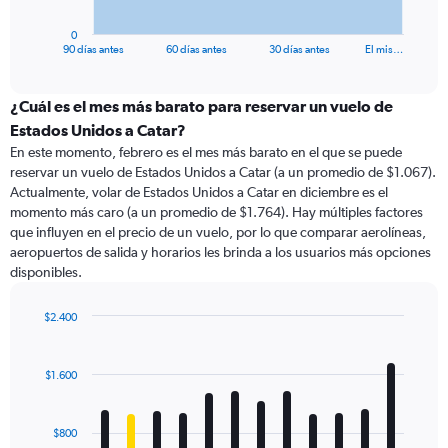
has
1
0
X
End
90 días antes
60 días antes
30 días antes
El mis…
of
axis
interactive
displaying
chart
categories.
¿Cuál es el mes más barato para reservar un vuelo de
Range:
Estados Unidos a Catar?
91
En este momento, febrero es el mes más barato en el que se puede
categories.
reservar un vuelo de Estados Unidos a Catar (a un promedio de $1.067).
The
Actualmente, volar de Estados Unidos a Catar en diciembre es el
chart
momento más caro (a un promedio de $1.764). Hay múltiples factores
has
que influyen en el precio de un vuelo, por lo que comparar aerolíneas,
1
aeropuertos de salida y horarios les brinda a los usuarios más opciones
Y
disponibles.
axis
displaying
values.
$2.400
Range:
Bar
Chart
0
graphic.
chart
with
to
$1.600
12
2400.
bars.
$800
The