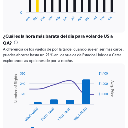
chart
has
0
1
ene.
feb.
mar.
abr.
may.
jun.
jul.
ago.
sep.
oct.
nov.
dic.
X
End
of
axis
interactive
displaying
chart
categories.
¿Cuál es la hora más barata del día para volar de US a
Range:
QA?
12
A diferencia de los vuelos de por la tarde, cuando suelen ser más caros,
categories.
puedes ahorrar hasta un 21 % en los vuelos de Estados Unidos a Catar
The
explorando las opciones de por la noche.
chart
has
1
360
$1.400
Number of flights
Y
Combination
Chart
Avg. Price
graphic.
chart
axis
240
$1.200
with
displaying
2
120
$1.000
values.
data
Range:
series.
0
00:00 - 06:00
06:00 - 12:00
12:00 - 18:00
18:00 - 00:00
to
The
2400.
chart
has