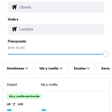
Vuela a
Presupuesto
$518 - $1.155
Aerolíneas
Ida y vuelta
Escalas
Aerop
Depart
Ida y vuelta
Ida y vuelta más barata
LIR
LHR