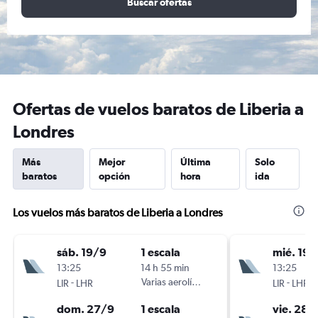
Buscar ofertas
Ofertas de vuelos baratos de Liberia a
Londres
Más
Mejor
Última
Solo
baratos
opción
hora
ida
Los vuelos más baratos de Liberia a Londres
sáb. 19/9
1 escala
mié. 19/
13:25
14 h 55 min
13:25
-
Varias aerolíneas
-
LIR
LHR
LIR
LHR
dom. 27/9
1 escala
vie. 28/