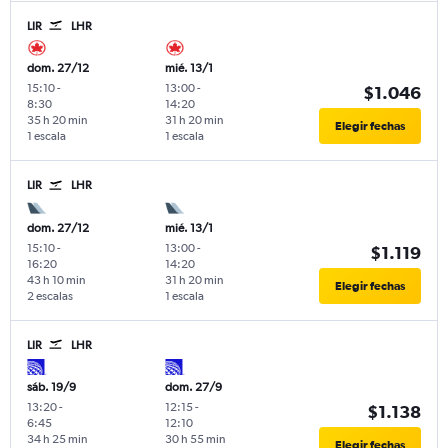
LIR
LHR
dom. 27/12
mié. 13/1
15:10
-
13:00
-
$1.046
8:30
14:20
35 h 20 min
31 h 20 min
Elegir fechas
1 escala
1 escala
LIR
LHR
dom. 27/12
mié. 13/1
15:10
-
13:00
-
$1.119
16:20
14:20
43 h 10 min
31 h 20 min
Elegir fechas
2 escalas
1 escala
LIR
LHR
sáb. 19/9
dom. 27/9
13:20
-
12:15
-
$1.138
6:45
12:10
34 h 25 min
30 h 55 min
Elegir fechas