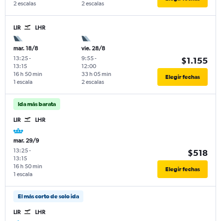
2 escalas
2 escalas
LIR
LHR
mar. 18/8
vie. 28/8
13:25
-
9:55
-
$1.155
13:15
12:00
16 h 50 min
33 h 05 min
Elegir fechas
1 escala
2 escalas
Ida más barata
LIR
LHR
mar. 29/9
13:25
-
$518
13:15
16 h 50 min
Elegir fechas
1 escala
El más corto de solo ida
LIR
LHR