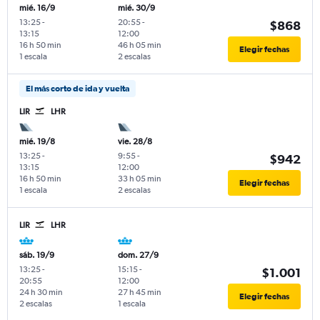
mié. 16/9
mié. 30/9
13:25
-
20:55
-
$868
13:15
12:00
16 h 50 min
46 h 05 min
Elegir fechas
1 escala
2 escalas
El más corto de ida y vuelta
LIR
LHR
mié. 19/8
vie. 28/8
13:25
-
9:55
-
$942
13:15
12:00
16 h 50 min
33 h 05 min
Elegir fechas
1 escala
2 escalas
LIR
LHR
sáb. 19/9
dom. 27/9
13:25
-
15:15
-
$1.001
20:55
12:00
24 h 30 min
27 h 45 min
Elegir fechas
2 escalas
1 escala