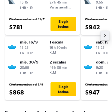
15:15
27 h 45 min
9:55
-
Varias aerolíneas
-
LHR
LIR
LHR
LIR
Oferta encontrada el 31/7
Oferta encontrada 
Elegir
$781
$942
fechas
mié. 16/9
1 escala
sáb. 19/
13:25
16 h 50 min
13:25
-
KLM
-
LIR
LHR
LIR
LHR
mié. 30/9
2 escalas
dom. 27
20:55
46 h 05 min
9:20
-
KLM
-
LHR
LIR
LHR
LIR
Oferta encontrada el 3/8
Oferta encontrada 
Elegir
$868
$947
fechas