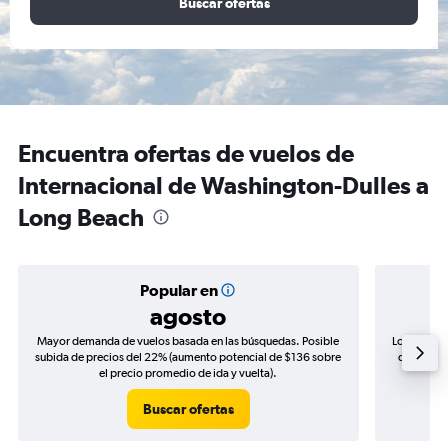
Buscar ofertas
Encuentra ofertas de vuelos de
Internacional de Washington-Dulles a
Long Beach
Popular en
agosto
Mayor demanda de vuelos basada en las búsquedas. Posible
Los precio
subida de precios del 22% (aumento potencial de $136 sobre
de precios
el precio promedio de ida y vuelta).
Buscar ofertas