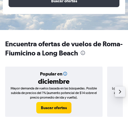
Buscar ofertas
Encuentra ofertas de vuelos de Roma-
Fiumicino a Long Beach
Popular en
diciembre
Mayor demanda de vuelos basada en las búsquedas. Posible
Los precio
subida de precios del 1% (aumento potencial de $14 sobre el
de precio
precio promedio de ida y vuelta).
Buscar ofertas