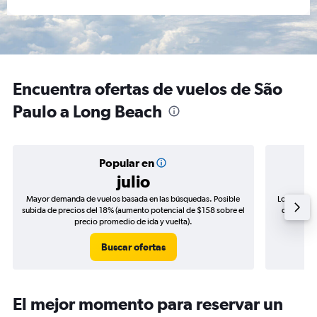
Encuentra ofertas de vuelos de São
Paulo a Long Beach
Popular en
julio
Mayor demanda de vuelos basada en las búsquedas. Posible
Los precio
subida de precios del 18% (aumento potencial de $158 sobre el
de precios
precio promedio de ida y vuelta).
Buscar ofertas
El mejor momento para reservar un