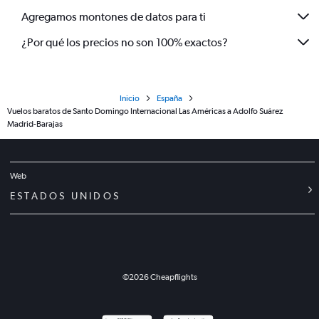
Agregamos montones de datos para ti
¿Por qué los precios no son 100% exactos?
Inicio
España
Vuelos baratos de Santo Domingo Internacional Las Américas a Adolfo Suárez
Madrid-Barajas
Web
ESTADOS UNIDOS
©
2026
Cheapflights