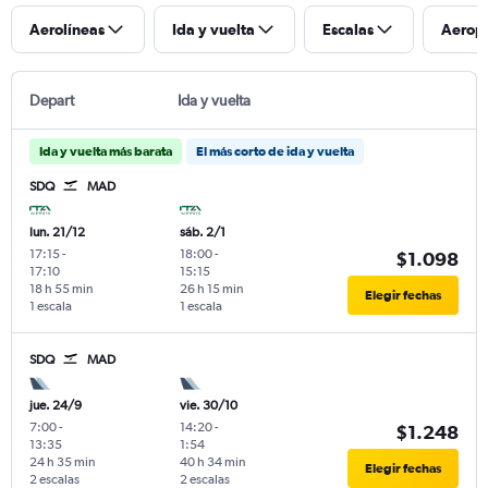
Aerolíneas
Ida y vuelta
Escalas
Aerop
Depart
Ida y vuelta
Ida y vuelta más barata
El más corto de ida y vuelta
SDQ
MAD
lun. 21/12
sáb. 2/1
17:15
-
18:00
-
$1.098
17:10
15:15
18 h 55 min
26 h 15 min
Elegir fechas
1 escala
1 escala
SDQ
MAD
jue. 24/9
vie. 30/10
7:00
-
14:20
-
$1.248
13:35
1:54
24 h 35 min
40 h 34 min
Elegir fechas
2 escalas
2 escalas