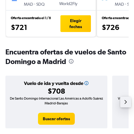
-
World2Fly
-
MAD
SDQ
MAD
SD
Oferta encontrada el 1/8
Oferta encontrada 
Elegir
$721
$726
fechas
Encuentra ofertas de vuelos de Santo
Domingo a Madrid
Vuelo de ida y vuelta desde
$708
De Santo Domingo Internacional Las Américas a Adolfo Suárez
Vuelo de i
Madrid-Barajas
Buscar ofertas