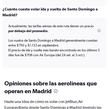
interactive
displaying
chart
categories.
¿Cuánto cuesta volar ida y vuelta de Santo Domingo a
Range:
Madrid?
6
categories.
Actualmente, las tarifas aéreas de esta ruta tienen un precio
The
por debajo del promedio
.
chart
has
Los vuelos de Santo Domingo a Madrid generalmente cuestan
1
entre $795 y $1.133 en septiembre.
Y
axis
El precio de ida y vuelta más barato encontrado en los últimos 5
displaying
días fue de $708 con Air Europa (del 24 set. al 3 oct.).
Number
of
flights.
Range:
0
Opiniones sobre las aerolíneas que
to
36.
operan en Madrid
Hazte una idea de cómo es volar con JetBlue,Air
EuropayIberia desde Santo Domingo a Madrid leyendo las