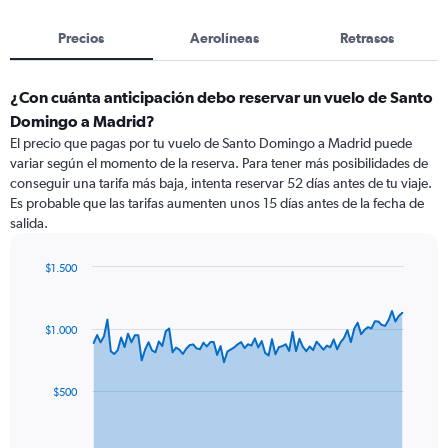
Precios
Aerolíneas
Retrasos
¿Con cuánta anticipación debo reservar un vuelo de Santo
Domingo a Madrid?
El precio que pagas por tu vuelo de Santo Domingo a Madrid puede
variar según el momento de la reserva. Para tener más posibilidades de
conseguir una tarifa más baja, intenta reservar 52 días antes de tu viaje.
Es probable que las tarifas aumenten unos 15 días antes de la fecha de
salida.
$1.500
Chart
Chart
graphic.
with
91
$1.000
data
points.
The
$500
chart
has