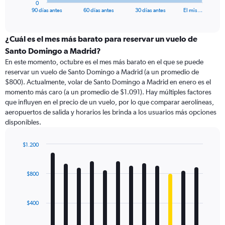
1
0
X
End
90 días antes
60 días antes
30 días antes
El mis…
of
axis
interactive
displaying
chart
categories.
¿Cuál es el mes más barato para reservar un vuelo de
Range:
Santo Domingo a Madrid?
91
En este momento, octubre es el mes más barato en el que se puede
categories.
reservar un vuelo de Santo Domingo a Madrid (a un promedio de
The
$800). Actualmente, volar de Santo Domingo a Madrid en enero es el
chart
momento más caro (a un promedio de $1.091). Hay múltiples factores
has
que influyen en el precio de un vuelo, por lo que comparar aerolíneas,
1
aeropuertos de salida y horarios les brinda a los usuarios más opciones
Y
disponibles.
axis
displaying
values.
$1.200
Range:
Bar
Chart
0
graphic.
chart
with
to
$800
12
1500.
bars.
$400
The
chart