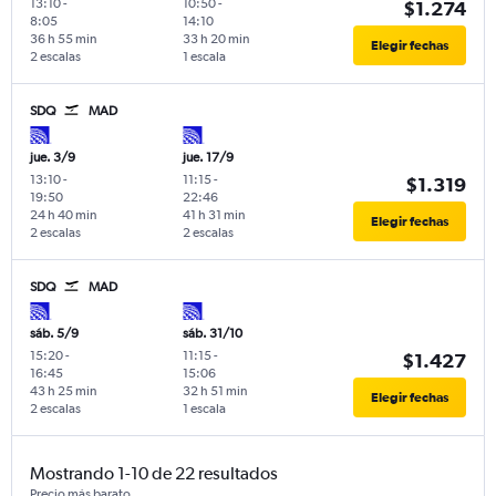
13:10
-
10:50
-
$1.274
8:05
14:10
36 h 55 min
33 h 20 min
Elegir fechas
2 escalas
1 escala
SDQ
MAD
jue. 3/9
jue. 17/9
13:10
-
11:15
-
$1.319
19:50
22:46
24 h 40 min
41 h 31 min
Elegir fechas
2 escalas
2 escalas
SDQ
MAD
sáb. 5/9
sáb. 31/10
15:20
-
11:15
-
$1.427
16:45
15:06
43 h 25 min
32 h 51 min
Elegir fechas
2 escalas
1 escala
Mostrando 1-10 de 22 resultados
Precio más barato