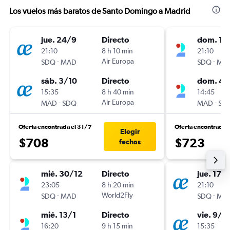
Los vuelos más baratos de Santo Domingo a Madrid
jue. 24/9
Directo
dom. 13
21:10
8 h 10 min
21:10
-
Air Europa
-
SDQ
MAD
SDQ
MA
sáb. 3/10
Directo
dom. 4/
15:35
8 h 40 min
14:45
-
Air Europa
-
MAD
SDQ
MAD
SD
Oferta encontrada el 31/7
Oferta encontrada 
Elegir
$708
$723
fechas
mié. 30/12
Directo
jue. 17/
23:05
8 h 20 min
21:10
-
World2Fly
-
SDQ
MAD
SDQ
MA
mié. 13/1
Directo
vie. 9/1
16:20
9 h 15 min
15:35