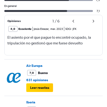
7,3
En general
7,1
1
/
6
Opiniones
8,0
Excelente
Jesús Eleazar
,
mar. 2023
SDQ
-
JFK
El asiento por el que pague lo encontré ocupado, la
tripulación no gestionó que me fuese devuelto
Air Europa
Bueno
7,0
631 opiniones
Leer reseñas
Iberia