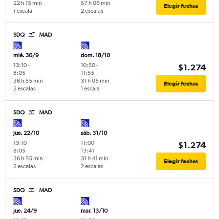
22 h 15 min
57 h 06 min
Elegir fechas
1 escala
2 escalas
SDQ
MAD
mié. 30/9
dom. 18/10
13:10
-
10:50
-
$1.274
8:05
11:55
36 h 55 min
31 h 05 min
Elegir fechas
2 escalas
1 escala
SDQ
MAD
jue. 22/10
sáb. 31/10
13:10
-
11:00
-
$1.274
8:05
13:41
36 h 55 min
31 h 41 min
Elegir fechas
2 escalas
2 escalas
SDQ
MAD
jue. 24/9
mar. 13/10