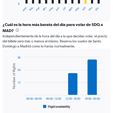
has
0
1
ene.
feb.
mar.
abr.
may.
jun.
jul.
ago.
sep.
oct.
nov.
dic.
X
End
of
axis
interactive
displaying
chart
categories.
¿Cuál es la hora más barata del día para volar de SDQ a
Range:
MAD?
12
Independientemente de la hora del día a la que decidas volar, el precio
categories.
del billete será más o menos el mismo. Reserva los vuelos de Santo
The
Domingo a Madrid como lo harías normalmente.
chart
has
1
36
Y
Bar
Chart
Number of flights
graphic.
chart
axis
24
with
displaying
6
values.
bars.
Range:
12
0
The
to
chart
1200.
has
00:00 - 06:00
06:00 - 12:00
12:00 - 18:00
18:00 - 00:00
1
Flight availability
X
End
of
axis