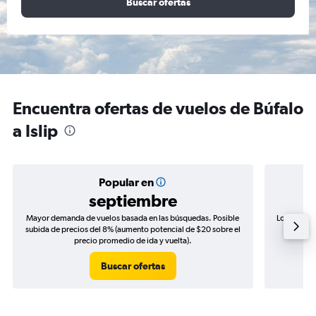
Buscar ofertas
Encuentra ofertas de vuelos de Búfalo
a Islip
Popular en
septiembre
Mayor demanda de vuelos basada en las búsquedas. Posible
Los precio
subida de precios del 8% (aumento potencial de $20 sobre el
de precio
precio promedio de ida y vuelta).
Buscar ofertas