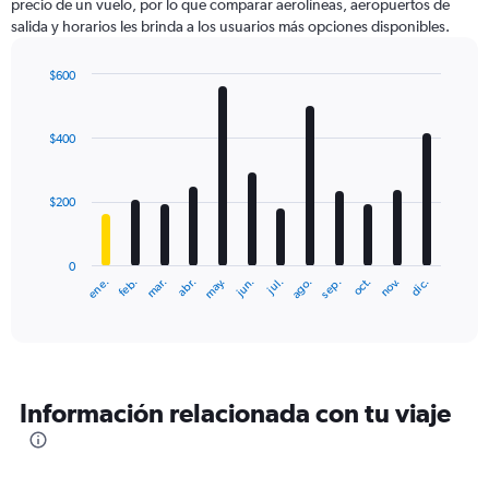
precio de un vuelo, por lo que comparar aerolíneas, aeropuertos de
salida y horarios les brinda a los usuarios más opciones disponibles.
$600
Bar
Chart
graphic.
chart
with
$400
12
bars.
$200
The
chart
has
0
1
ene.
abr.
jul.
oct.
mar.
jun.
sep.
dic.
feb.
may.
ago.
nov.
X
End
of
axis
interactive
displaying
chart
categories.
Range:
12
Información relacionada con tu viaje
categories.
The
chart
has