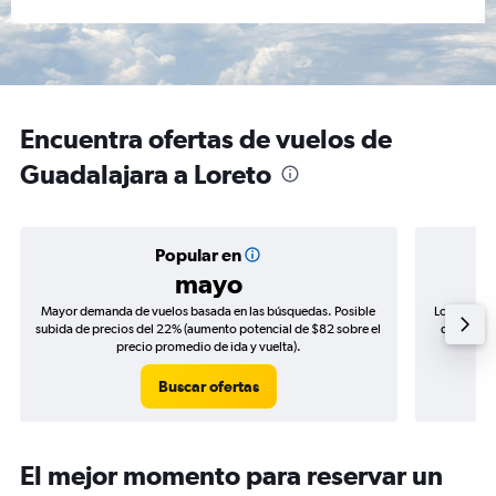
Encuentra ofertas de vuelos de
Guadalajara a Loreto
Popular en
mayo
Mayor demanda de vuelos basada en las búsquedas. Posible
Los precio
subida de precios del 22% (aumento potencial de $82 sobre el
de precios
precio promedio de ida y vuelta).
Buscar ofertas
El mejor momento para reservar un