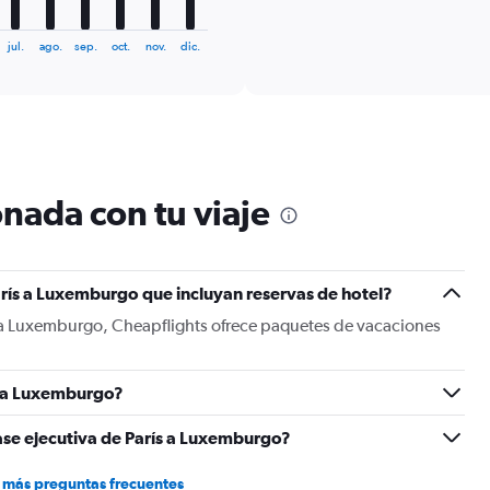
of
axis
interactive
displaying
chart
jul.
ago.
sep.
oct.
nov.
dic.
categories.
Range:
6
categories.
The
chart
has
1
nada con tu viaje
Y
axis
displaying
Number
rís a Luxemburgo que incluyan reservas de hotel?
of
flights.
s a Luxemburgo, Cheapflights ofrece paquetes de vacaciones
Range:
0
to
s a Luxemburgo?
15.
ase ejecutiva de París a Luxemburgo?
 más preguntas frecuentes