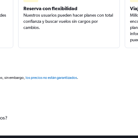
Reserva con flexibilidad
Via
edes
Nuestros usuarios pueden hacer planes con total
Mill
confianza y buscar vuelos sin cargos por
enco
cambios.
plan
info
pued
os, sin embargo,
los precios no están garantizados
.
tos?