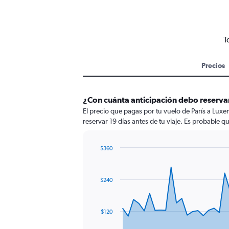
T
Precios
¿Con cuánta anticipación debo reserva
El precio que pagas por tu vuelo de París a Lux
reservar 19 días antes de tu viaje. Es probable q
$360
Chart
Chart
graphic.
with
87
$240
data
points.
The
$120
chart