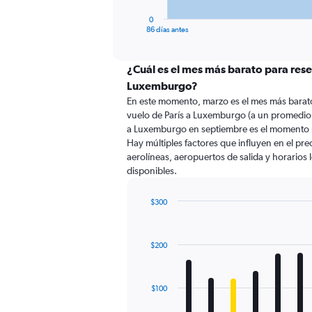
has
1
0
X
End
86 días antes
of
axis
interactive
displaying
chart
categories.
¿Cuál es el mes más barato para rese
Range:
Luxemburgo?
87
En este momento, marzo es el mes más barato
categories.
vuelo de París a Luxemburgo (a un promedio 
The
a Luxemburgo en septiembre es el momento 
chart
Hay múltiples factores que influyen en el pr
has
aerolíneas, aeropuertos de salida y horarios 
1
disponibles.
Y
axis
displaying
$300
values.
Bar
Chart
Range:
graphic.
chart
with
0
$200
12
to
bars.
360.
The
$100
chart