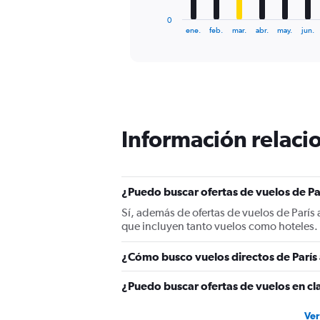
has
1
0
X
End
ene.
feb.
mar.
abr.
may.
jun.
of
axis
interactive
displaying
chart
categories.
Range:
12
categories.
The
Información relacio
chart
has
1
Y
¿Puedo buscar ofertas de vuelos de Pa
axis
displaying
Sí, además de ofertas de vuelos de Parí
values.
que incluyen tanto vuelos como hoteles.
Range:
0
¿Cómo busco vuelos directos de Parí
to
300.
¿Puedo buscar ofertas de vuelos en cl
Ver