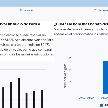
56 días antes
26 días ante
rvar un vuelo de París a
¿Cuál es la hora más barata del
Si vuelas de París a Luxemburgo, la ho
apenas en el precio total de los billete
 en el que se puede reservar un
de $122). Actualmente, volar de París
más caro (a un promedio de $247).
ecio de un vuelo, por lo que comparar
les brinda a los usuarios más opciones
15
Bar
Chart
Number of flights
graphic.
chart
10
with
6
bars.
5
The
chart
has
00:00 - 06:00
06:00 
1
Fl
X
End