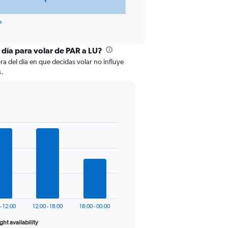
s
 día para volar de PAR a LU?
ra del día en que decidas volar no influye
s.
- 12:00
12:00 - 18:00
18:00 - 00:00
ight availability