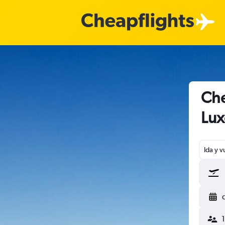
Che
Lu
Ida y v