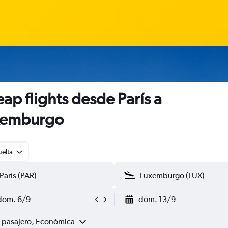
ap flights desde París a
xemburgo
uelta
dom. 6/9
dom. 13/9
1 pasajero, Económica