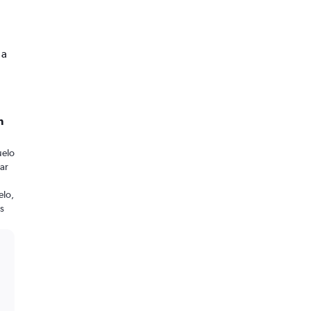
 a
n
uelo
ar
elo,
os