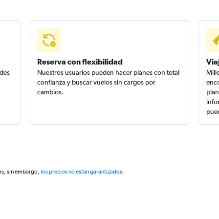
Reserva con flexibilidad
Via
edes
Nuestros usuarios pueden hacer planes con total
Mill
confianza y buscar vuelos sin cargos por
enco
cambios.
plan
info
pued
os, sin embargo,
los precios no están garantizados
.