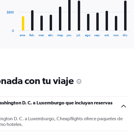
The
$800
chart
has
1
0
X
End
ene.
feb.
mar.
abr.
may.
jun.
jul.
ago.
sep.
oct.
nov.
dic.
of
axis
interactive
displaying
chart
categories.
Range:
12
categories.
The
nada con tu viaje
chart
has
1
Y
ashington D. C. a Luxemburgo que incluyan reservas
axis
displaying
values.
ington D. C. a Luxemburgo, Cheapflights ofrece paquetes de
Range:
mo hoteles.
0
to