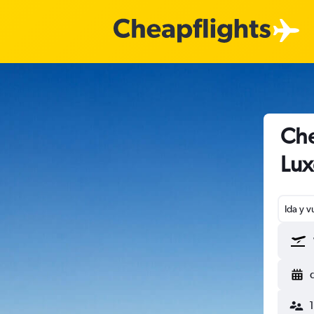
Che
Lu
Ida y v