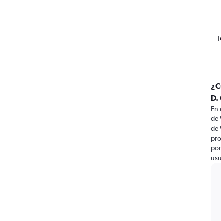
T
¿C
D.
En 
de 
de 
pro
por
usu