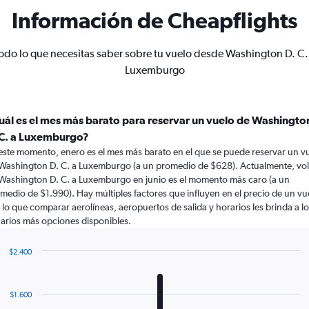
Información de Cheapflights
odo lo que necesitas saber sobre tu vuelo desde Washington D. C.
Luxemburgo
uál es el mes más barato para reservar un vuelo de Washingto
 C. a Luxemburgo?
este momento, enero es el mes más barato en el que se puede reservar un v
Washington D. C. a Luxemburgo (a un promedio de $628). Actualmente, vol
Washington D. C. a Luxemburgo en junio es el momento más caro (a un
medio de $1.990). Hay múltiples factores que influyen en el precio de un vu
 lo que comparar aerolíneas, aeropuertos de salida y horarios les brinda a l
arios más opciones disponibles.
$2.400
Bar
Chart
graphic.
chart
with
$1.600
12
bars.