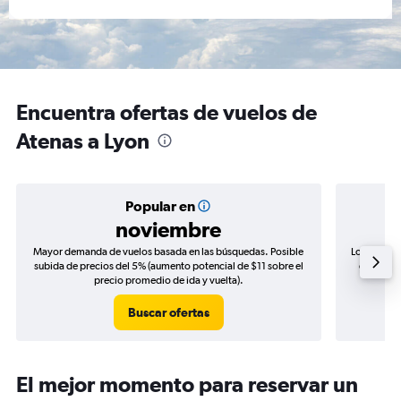
Encuentra ofertas de vuelos de
Atenas a Lyon
Popular en
noviembre
Mayor demanda de vuelos basada en las búsquedas. Posible
Los precio
subida de precios del 5% (aumento potencial de $11 sobre el
de precio
precio promedio de ida y vuelta).
Buscar ofertas
El mejor momento para reservar un