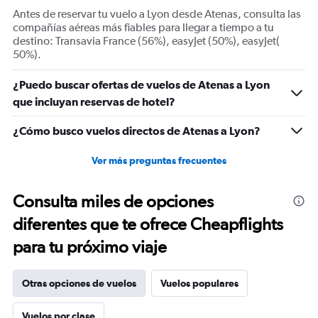
displaying
Antes de reservar tu vuelo a Lyon desde Atenas, consulta las
Number
compañías aéreas más fiables para llegar a tiempo a tu
of
destino: Transavia France (56%), easyJet (50%), easyJet(
flights.
50%).
Range:
0
¿Puedo buscar ofertas de vuelos de Atenas a Lyon
to
que incluyan reservas de hotel?
9.
¿Cómo busco vuelos directos de Atenas a Lyon?
Ver más preguntas frecuentes
Consulta miles de opciones
diferentes que te ofrece Cheapflights
para tu próximo viaje
Otras opciones de vuelos
Vuelos populares
Vuelos por clase