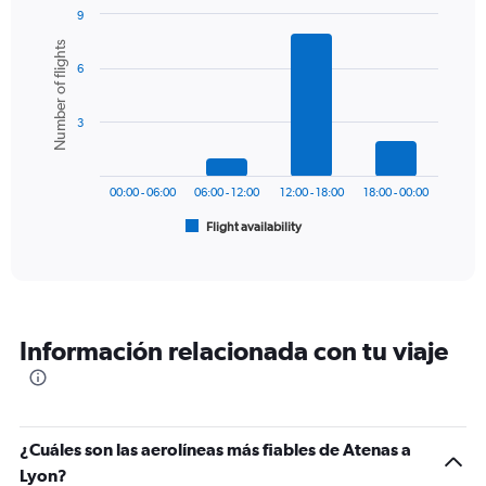
1
9
Y
Bar
Chart
Number of flights
graphic.
chart
axis
6
with
displaying
6
values.
bars.
Range:
3
0
The
to
chart
300.
has
00:00 - 06:00
06:00 - 12:00
12:00 - 18:00
18:00 - 00:00
1
Flight availability
X
End
of
axis
interactive
displaying
chart
categories.
Range:
6
Información relacionada con tu viaje
categories.
The
chart
has
1
¿Cuáles son las aerolíneas más fiables de Atenas a
Y
Lyon?
axis