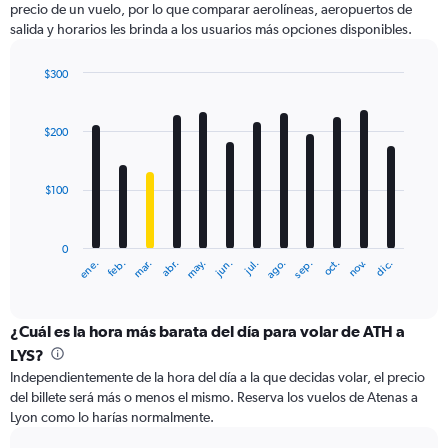
precio de un vuelo, por lo que comparar aerolíneas, aeropuertos de
1
salida y horarios les brinda a los usuarios más opciones disponibles.
Y
axis
displaying
$300
values.
Bar
Chart
Range:
graphic.
chart
with
0
$200
12
to
bars.
1200.
$100
The
chart
has
0
1
ene.
feb.
mar.
abr.
may.
jun.
jul.
ago.
sep.
oct.
nov.
dic.
X
End
of
axis
interactive
displaying
chart
categories.
¿Cuál es la hora más barata del día para volar de ATH a
Range:
LYS?
12
Independientemente de la hora del día a la que decidas volar, el precio
categories.
del billete será más o menos el mismo. Reserva los vuelos de Atenas a
The
Lyon como lo harías normalmente.
chart
has