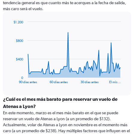
tendencia general es que cuanto más te acerques a la fecha de salida,
más caro será el vuelo.
$1.200
Chart
Chart
graphic.
with
91
$800
data
points.
The
$400
chart
has
1
0
X
End
90 días antes
60 días antes
30 días antes
El mis…
of
axis
interactive
displaying
chart
categories.
¿Cuál es el mes más barato para reservar un vuelo de
Range:
Atenas a Lyon?
91
En este momento, marzo es el mes más barato en el que se puede
categories.
reservar un vuelo de Atenas a Lyon (a un promedio de $132).
The
Actualmente, volar de Atenas a Lyon en noviembre es el momento más
chart
caro (a un promedio de $238). Hay múltiples factores que influyen en el
has