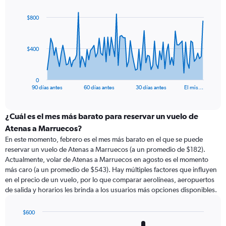
graphic.
with
91
$800
data
points.
The
$400
chart
has
1
0
X
End
90 días antes
60 días antes
30 días antes
El mis…
of
axis
interactive
displaying
chart
categories.
¿Cuál es el mes más barato para reservar un vuelo de
Range:
Atenas a Marruecos?
91
En este momento, febrero es el mes más barato en el que se puede
categories.
reservar un vuelo de Atenas a Marruecos (a un promedio de $182).
The
Actualmente, volar de Atenas a Marruecos en agosto es el momento
chart
más caro (a un promedio de $543). Hay múltiples factores que influyen
has
en el precio de un vuelo, por lo que comparar aerolíneas, aeropuertos
1
de salida y horarios les brinda a los usuarios más opciones disponibles.
Y
axis
displaying
$600
values.
Bar
Chart