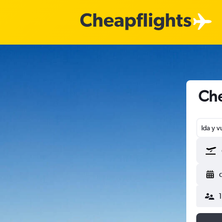
Che
Ida y v