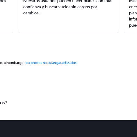
edes
Nuestros usuarios pueden hacer planes con total
Mill
confianza y buscar vuelos sin cargos por
enco
cambios.
plan
info
pued
os, sin embargo,
los precios no están garantizados
.
tos?