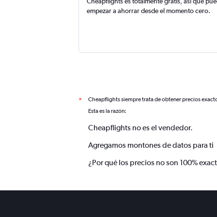
Cheapflights es totalmente gratis, así que pu
empezar a ahorrar desde el momento cero.
Cheapflights siempre trata de obtener precios exact
*
Esta es la razón:
Cheapflights no es el vendedor.
Agregamos montones de datos para ti
¿Por qué los precios no son 100% exac