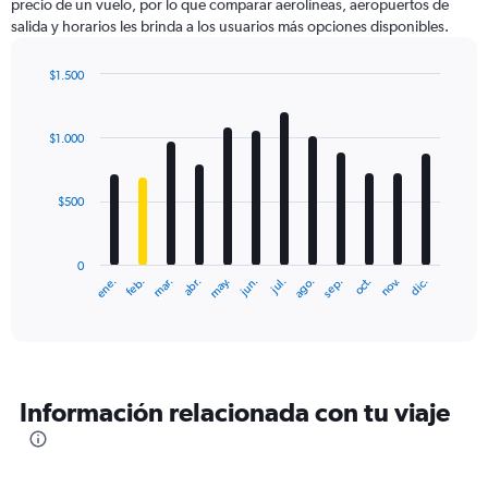
precio de un vuelo, por lo que comparar aerolíneas, aeropuertos de
salida y horarios les brinda a los usuarios más opciones disponibles.
$1.500
Bar
Chart
graphic.
chart
with
$1.000
12
bars.
$500
The
chart
has
0
1
ene.
feb.
mar.
abr.
may.
jun.
jul.
ago.
sep.
oct.
nov.
dic.
X
End
of
axis
interactive
displaying
chart
categories.
Range:
12
Información relacionada con tu viaje
categories.
The
chart
has