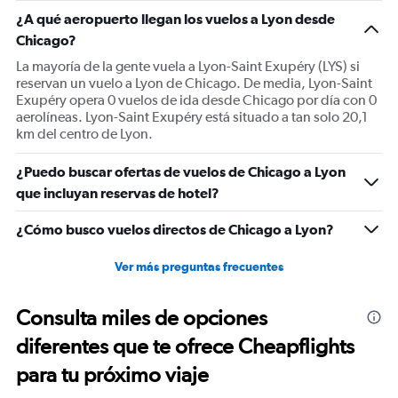
1
¿A qué aeropuerto llegan los vuelos a Lyon desde
Y
Chicago?
axis
displaying
La mayoría de la gente vuela a Lyon-Saint Exupéry (LYS) si
values.
reservan un vuelo a Lyon de Chicago. De media, Lyon-Saint
Range:
Exupéry opera 0 vuelos de ida desde Chicago por día con 0
0
aerolíneas. Lyon-Saint Exupéry está situado a tan solo 20,1
to
km del centro de Lyon.
1500.
¿Puedo buscar ofertas de vuelos de Chicago a Lyon
que incluyan reservas de hotel?
¿Cómo busco vuelos directos de Chicago a Lyon?
Ver más preguntas frecuentes
Consulta miles de opciones
diferentes que te ofrece Cheapflights
para tu próximo viaje