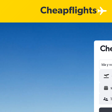
Che
Ida y v