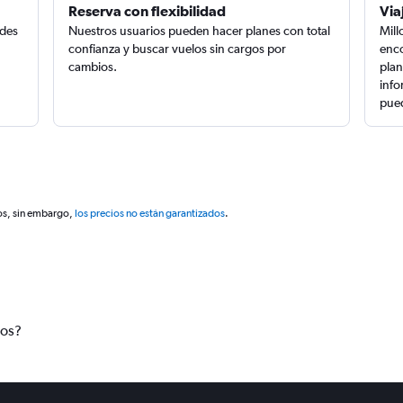
Reserva con flexibilidad
Via
edes
Nuestros usuarios pueden hacer planes con total
Mill
confianza y buscar vuelos sin cargos por
enco
cambios.
plan
info
pued
os, sin embargo,
los precios no están garantizados
.
tos?