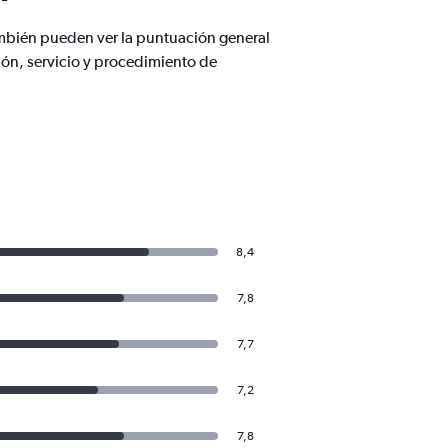
ambién pueden ver la puntuación general
ión, servicio y procedimiento de
8,4
7,8
7,7
7,2
7,8