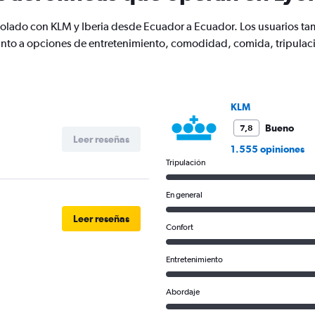
 volado con KLM y Iberia desde Ecuador a Ecuador. Los usuarios t
uanto a opciones de entretenimiento, comodidad, comida, tripulac
KLM
Bueno
7,8
Leer reseñas
1.555 opiniones
Tripulación
En general
Leer reseñas
Confort
Entretenimiento
Abordaje