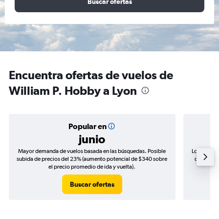
Buscar ofertas
Encuentra ofertas de vuelos de
William P. Hobby a Lyon
Popular en
junio
Mayor demanda de vuelos basada en las búsquedas. Posible
Los precio
subida de precios del 23% (aumento potencial de $340 sobre
de precios
el precio promedio de ida y vuelta).
Buscar ofertas