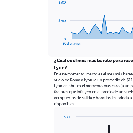
$500
data
points.
The
$250
chart
has
1
0
X
End
90 días antes
of
axis
interactive
displaying
chart
categories.
¿Cuál es el mes más barato para res
Range:
Lyon?
91
En este momento, marzo es el mes más barato
categories.
vuelo de Roma a Lyon (a un promedio de $11
The
Lyon en abril es el momento más caro (a un 
chart
factores que influyen en el precio de un vue
has
aeropuertos de salida y horarios les brinda 
1
disponibles.
Y
axis
displaying
$300
values.
Bar
Chart
Range:
graphic.
chart
with