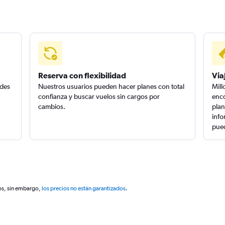
Reserva con flexibilidad
Via
edes
Nuestros usuarios pueden hacer planes con total
Mill
confianza y buscar vuelos sin cargos por
enco
cambios.
plan
info
pued
os, sin embargo,
los precios no están garantizados
.