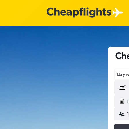
Che
Ida y v