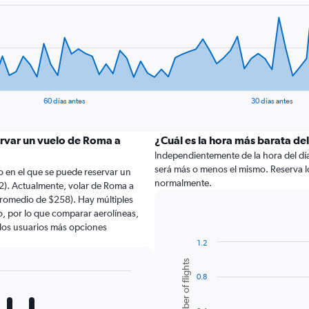
60 días antes
30 días antes
ervar un vuelo de Roma a
¿Cuál es la hora más barata de
Independientemente de la hora del día a
será más o menos el mismo. Reserva l
 en el que se puede reservar un
normalmente.
2). Actualmente, volar de Roma a
promedio de $258). Hay múltiples
lo, por lo que comparar aerolíneas,
a los usuarios más opciones
1.2
Bar
Chart
Number of flights
graphic.
chart
0.8
with
6
bars.