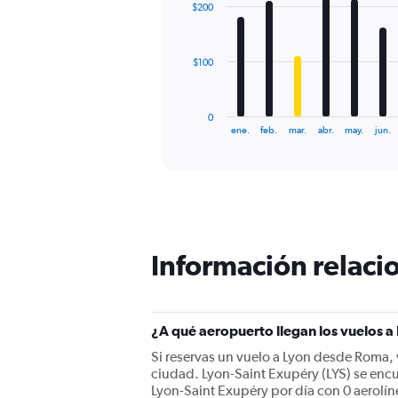
0
$200
12
to
bars.
750.
The
$100
chart
has
1
0
X
End
ene.
feb.
mar.
abr.
may.
jun.
of
axis
interactive
displaying
chart
categories.
Range:
12
categories.
The
Información relacio
chart
has
1
Y
¿A qué aeropuerto llegan los vuelos 
axis
displaying
Si reservas un vuelo a Lyon desde Roma, 
values.
ciudad. Lyon-Saint Exupéry (LYS) se encu
Range:
Lyon-Saint Exupéry por día con 0 aerolíne