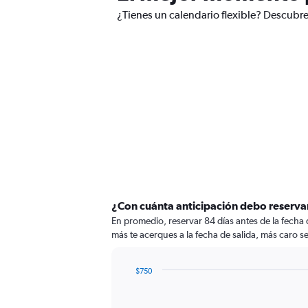
¿Tienes un calendario flexible? Descubre
¿Con cuánta anticipación debo reserva
En promedio, reservar 84 días antes de la fecha
más te acerques a la fecha de salida, más caro se
$750
Chart
Chart
graphic.
with
91