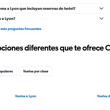
to
ma a Lyon que incluyan reservas de hotel?
1.2.
 a Lyon?
 más preguntas frecuentes
ciones diferentes que te ofrece 
opulares
Vuelos por clase
Vuelos a Lyon
Vuelos 