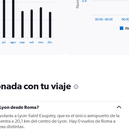
0.4
The
chart
has
00:00 - 06:00
06:00
1
Fl
X
End
of
axis
interactive
displaying
chart
jul.
ago.
sep.
oct.
nov.
dic.
categories.
Range:
6
categories.
The
chart
has
nada con tu viaje
1
Y
axis
displaying
Number
a Lyon desde Roma?
of
volarás a Lyon-Saint Exupéry, que es el único aeropuerto de la
flights.
entra a 20,1 km del centro de Lyon. Hay 0 vuelos de Roma a
Range:
as distintas.
0