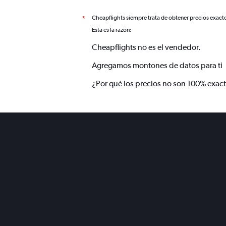
Cheapflights siempre trata de obtener precios exact
*
Esta es la razón:
Cheapflights no es el vendedor.
Agregamos montones de datos para ti
¿Por qué los precios no son 100% exac