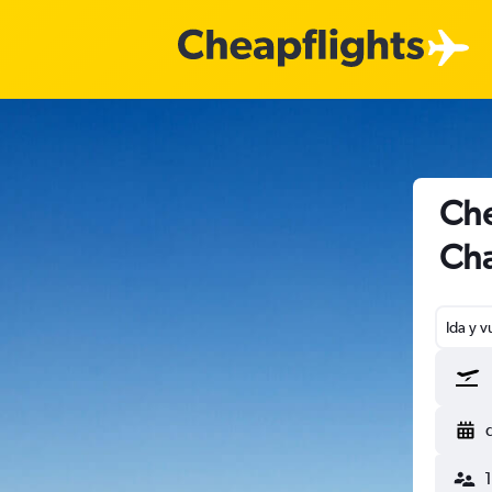
Che
Cha
Ida y v