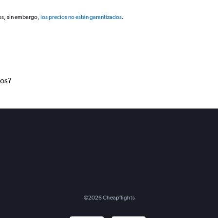
os, sin embargo,
los precios no están garantizados
.
tos?
©
2026
Cheapflights