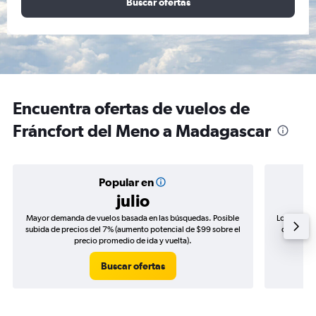
Buscar ofertas
Encuentra ofertas de vuelos de
Fráncfort del Meno a Madagascar
Popular en
julio
Mayor demanda de vuelos basada en las búsquedas. Posible
Los precio
subida de precios del 7% (aumento potencial de $99 sobre el
de precio
precio promedio de ida y vuelta).
Buscar ofertas