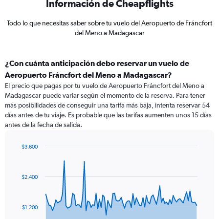
Información de Cheapflights
Todo lo que necesitas saber sobre tu vuelo del Aeropuerto de Fráncfort
del Meno a Madagascar
¿Con cuánta anticipación debo reservar un vuelo de
Aeropuerto Fráncfort del Meno a Madagascar?
El precio que pagas por tu vuelo de Aeropuerto Fráncfort del Meno a
Madagascar puede variar según el momento de la reserva. Para tener
más posibilidades de conseguir una tarifa más baja, intenta reservar 54
días antes de tu viaje. Es probable que las tarifas aumenten unos 15 días
antes de la fecha de salida.
$3.600
Chart
Chart
graphic.
with
91
$2.400
data
points.
The
$1.200
chart