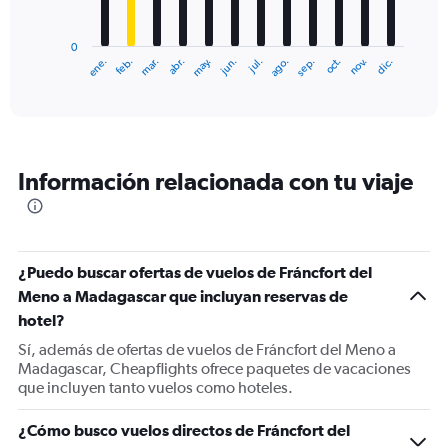
chart
has
0
1
ene.
feb.
mar.
abr.
may.
jun.
jul.
ago.
sep.
oct.
nov.
dic.
X
End
of
axis
interactive
displaying
chart
categories.
Range:
12
Información relacionada con tu viaje
categories.
The
chart
has
1
¿Puedo buscar ofertas de vuelos de Fráncfort del
Y
Meno a Madagascar que incluyan reservas de
axis
displaying
hotel?
values.
Sí, además de ofertas de vuelos de Fráncfort del Meno a
Range:
Madagascar, Cheapflights ofrece paquetes de vacaciones
0
que incluyen tanto vuelos como hoteles.
to
1800.
¿Cómo busco vuelos directos de Fráncfort del