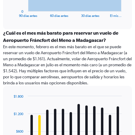
has
1
0
X
End
90 días antes
60 días antes
30 días antes
El mis…
of
axis
interactive
displaying
chart
categories.
¿Cuál es el mes más barato para reservar un vuelo de
Range:
Aeropuerto Fráncfort del Meno a Madagascar?
91
En este momento, febrero es el mes más barato en el que se puede
categories.
reservar un vuelo de Aeropuerto Fráncfort del Meno a Madagascar (a
The
un promedio de $1.161). Actualmente, volar de Aeropuerto Fráncfort del
chart
Meno a Madagascar en julio es el momento más caro (a un promedio de
has
$1.542). Hay múltiples factores que influyen en el precio de un vuelo,
1
por lo que comparar aerolíneas, aeropuertos de salida y horarios les
Y
brinda a los usuarios más opciones disponibles.
axis
displaying
values.
$1.800
Range:
Bar
Chart
0
graphic.
chart
with
to
$1.200
12
3600.
bars.
$600
The