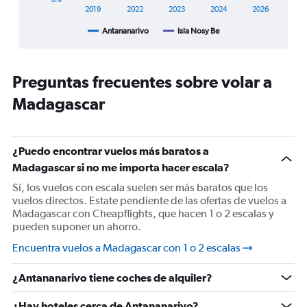
axis
2019
2022
2023
2024
2026
displaying
Antananarivo
Isla Nosy Be
End
categories.
of
Range:
interactive
5
chart
categories.
Preguntas frecuentes sobre volar a
The
chart
Madagascar
has
1
Y
¿Puedo encontrar vuelos más baratos a
axis
displaying
Madagascar si no me importa hacer escala?
%
Sí, los vuelos con escala suelen ser más baratos que los
de
vuelos directos. Estate pendiente de las ofertas de vuelos a
popularidad.
Madagascar con Cheapflights, que hacen 1 o 2 escalas y
Range:
pueden suponer un ahorro.
0
to
Encuentra vuelos a Madagascar con 1 o 2 escalas
180.
¿Antananarivo tiene coches de alquiler?
¿Hay hoteles cerca de Antananarivo?