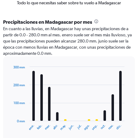
Todo lo que necesitas saber sobre tu vuelo a Madagascar
Precipitaciones en Madagascar por mes
En cuanto a las lluvias, en Madagascar hay unas precipitaciones de a
partir de 0.0 - 280.0 mm al mes. enero suele ser el mes más lluvioso, ya
que las precipitaciones pueden alcanzar 280.0 mm. junio suele ser la
época con menos lluvias en Madagascar, con unas precipitaciones de
aproximadamente 0.0 mm.
300 mm
Bar
Chart
graphic.
chart
with
200 mm
12
bars.
100 mm
The
chart
has
0 mm
1
ene.
abr.
jul.
oct.
mar.
jun.
sep.
dic.
feb.
may.
ago.
nov.
X
End
of
axis
interactive