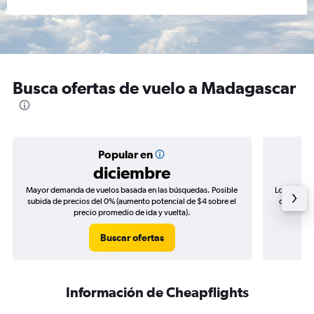
Busca ofertas de vuelo a Madagascar
Popular en
diciembre
Mayor demanda de vuelos basada en las búsquedas. Posible
Los precio
subida de precios del 0% (aumento potencial de $4 sobre el
de precios
precio promedio de ida y vuelta).
Buscar ofertas
Información de Cheapflights