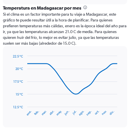
displaying
chart
categories.
Temperatura en Madagascar por mes
Range:
Si el clima es un factor importante para tu viaje a Madagascar, este
12
gráfico te puede resultar útil a la hora de planificar. Para quienes
categories.
prefieren temperaturas más cálidas, enero es la época ideal del año para
The
ir, ya que las temperaturas alcanzan 21.0 C de media. Para quienes
chart
quieren huir del frío, lo mejor es evitar julio, ya que las temperaturas
has
suelen ser más bajas (alrededor de 15.0 C).
1
Y
axis
22.5 °C
Line
displaying
Chart
graphic.
chart
values.
20 °C
with
Range:
14
0
data
17.5 °C
to
points.
300.
15 °C
The
chart
has
12.5 °C
mar.
jun.
sep.
dic.
ene.
abr.
jul.
oct.
feb.
may.
ago.
nov.
1
End
of
X
interactive
axis
chart
displaying