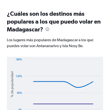
categories.
Range:
¿Cuáles son los destinos más
14
categories.
populares a los que puedo volar en
The
chart
Madagascar?
has
1
Los lugares más populares de Madagascar a los que
Y
puedes volar son Antananarivo y Isla Nosy Be.
axis
displaying
values.
180%
Range:
Line
12.5
Chart
graphic.
chart
to
with
% de popularidad
22.5.
2
120%
lines.
The
60%
chart
has
1
X
0%