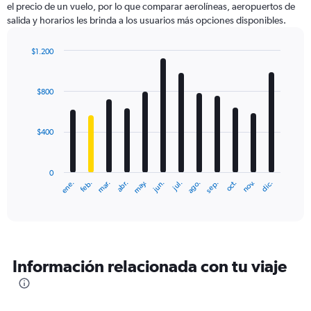
el precio de un vuelo, por lo que comparar aerolíneas, aeropuertos de
1
salida y horarios les brinda a los usuarios más opciones disponibles.
Y
axis
displaying
$1.200
values.
Bar
Chart
Range:
graphic.
chart
with
0
$800
12
to
bars.
1500.
$400
The
chart
has
0
1
ene.
feb.
mar.
abr.
may.
jun.
jul.
ago.
sep.
oct.
nov.
dic.
X
End
of
axis
interactive
displaying
chart
categories.
Range:
12
Información relacionada con tu viaje
categories.
The
chart
has