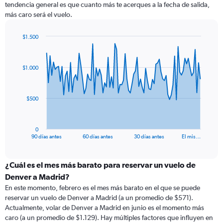
tendencia general es que cuanto más te acerques a la fecha de salida,
más caro será el vuelo.
$1.500
Chart
Chart
graphic.
with
91
$1.000
data
points.
The
$500
chart
has
1
0
X
End
90 días antes
60 días antes
30 días antes
El mis…
of
axis
interactive
displaying
chart
categories.
¿Cuál es el mes más barato para reservar un vuelo de
Range:
Denver a Madrid?
91
En este momento, febrero es el mes más barato en el que se puede
categories.
reservar un vuelo de Denver a Madrid (a un promedio de $571).
The
Actualmente, volar de Denver a Madrid en junio es el momento más
chart
caro (a un promedio de $1.129). Hay múltiples factores que influyen en
has