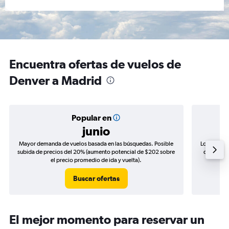
Encuentra ofertas de vuelos de
Denver a Madrid
Popular en
junio
Mayor demanda de vuelos basada en las búsquedas. Posible
Los precio
subida de precios del 20% (aumento potencial de $202 sobre
de precios
el precio promedio de ida y vuelta).
Buscar ofertas
El mejor momento para reservar un