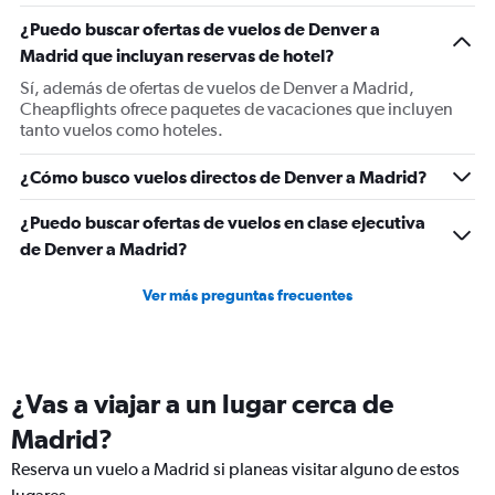
1
¿Puedo buscar ofertas de vuelos de Denver a
Y
Madrid que incluyan reservas de hotel?
axis
displaying
Sí, además de ofertas de vuelos de Denver a Madrid,
values.
Cheapflights ofrece paquetes de vacaciones que incluyen
Range:
tanto vuelos como hoteles.
0
to
¿Cómo busco vuelos directos de Denver a Madrid?
1200.
¿Puedo buscar ofertas de vuelos en clase ejecutiva
de Denver a Madrid?
Ver más preguntas frecuentes
¿Vas a viajar a un lugar cerca de
Madrid?
Reserva un vuelo a Madrid si planeas visitar alguno de estos